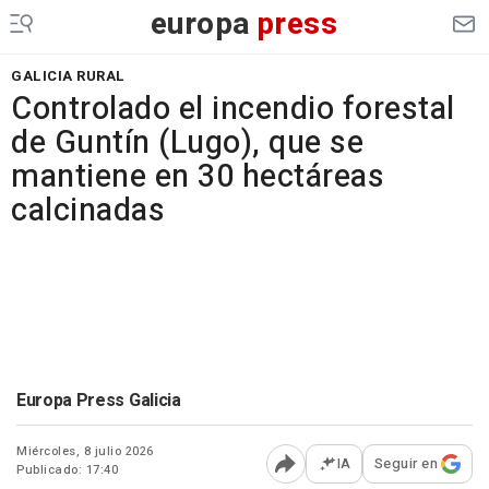
europa
press
GALICIA RURAL
Controlado el incendio forestal
de Guntín (Lugo), que se
mantiene en 30 hectáreas
calcinadas
Europa Press Galicia
Miércoles, 8 julio 2026
IA
Seguir en
Publicado: 17:40
Abrir opciones para comp