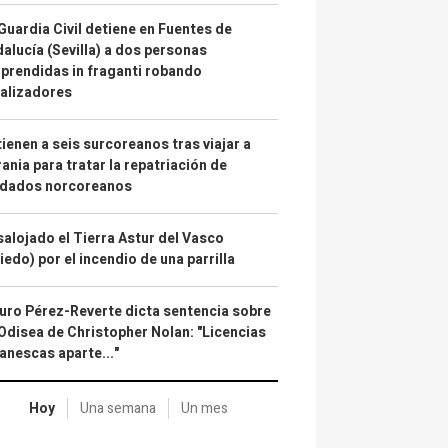
Guardia Civil detiene en Fuentes de
alucía (Sevilla) a dos personas
prendidas in fraganti robando
alizadores
ienen a seis surcoreanos tras viajar a
ania para tratar la repatriación de
ldados norcoreanos
alojado el Tierra Astur del Vasco
iedo) por el incendio de una parrilla
uro Pérez-Reverte dicta sentencia sobre
Odisea de Christopher Nolan: "Licencias
anescas aparte..."
Hoy
Una semana
Un mes