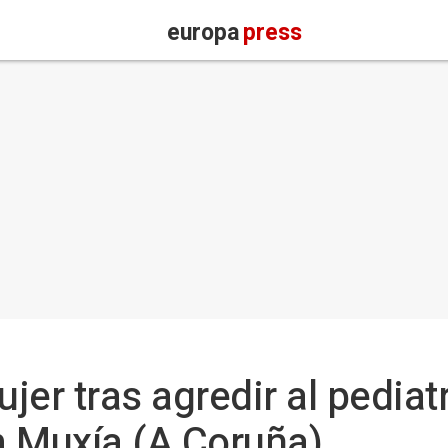
europa
press
er tras agredir al pediatr
en Muxía (A Coruña)