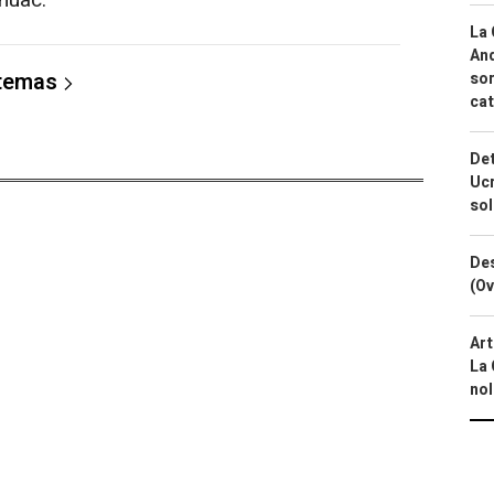
Chuac.
La 
And
 temas
sor
cat
Det
Ucr
so
Des
(Ov
Art
La 
nol