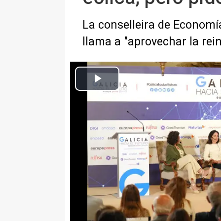
La conselleira de Economía
llama a "aprovechar la rei
Mesa sobre desarrollo económico y nuevo modelo energétic
Europa Press Galicia
Actualizado: miércoles, 28 mayo 2025 12:45
SANTIAGO DE COMPOSTELA, 2
Endesa y Naturgy, dos de las gr
mostrado "en sintonía" con la nu
materia de energías renovables,
de repotenciar parques eólicos o
empresas de los territorios en q