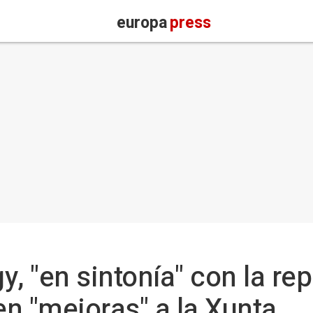
europa
press
y, "en sintonía" con la re
en "mejoras" a la Xunta