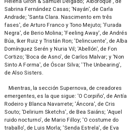
Helena Girón & Samuel Delgado; 'Alboroque', de
Sabrina Fernández Casas; 'Nayán', de Carla
Andrade; 'Santa Clara. Nascimento em três
fases', de Arturo Franco y Tono Mejuto; 'Furada
Negra', de Berio Molina; 'Feeling Away', de Andrés
Búa, Iker Ruiz y Tristán Ron; 'Delincuente', de Alba
Domínguez Serén y Nuria Vil; 'Abellón', de Fon
Cortizo; 'Boca de Asno', de Carlos Malvar; y 'Non
Sinto A Forma', de Óscar Silva; 'The Unbearing',
de Also Sisters.
Mientras, la sección Supernova, de creadores
emergentes, es la que sigue: 'O Corpiño', de Antía
Rodeiro y Blanca Navarrete; 'Áncora', de Cris
Souto; 'Delirium Sketchs', de Bea Saiáns; 'Aquel
ruido nocturno', de Mario Filloy; 'O costume do
traballo', de Luis Morla; 'Senda Estrela', de Eva