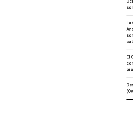
Ucr
so
La 
And
sor
cat
El 
con
pro
Des
(Ov