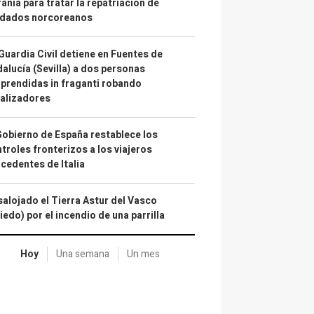
ania para tratar la repatriación de
ldados norcoreanos
Guardia Civil detiene en Fuentes de
alucía (Sevilla) a dos personas
prendidas in fraganti robando
alizadores
Gobierno de España restablece los
troles fronterizos a los viajeros
cedentes de Italia
alojado el Tierra Astur del Vasco
iedo) por el incendio de una parrilla
Hoy
Una semana
Un mes