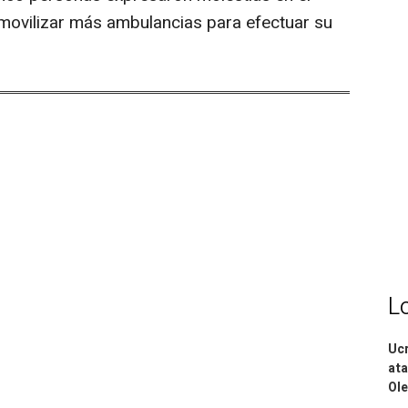
o movilizar más ambulancias para efectuar su
L
Ucr
ata
Ole