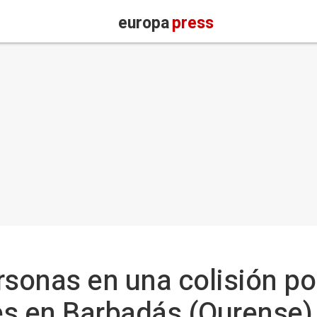
europa
press
rsonas en una colisión po
es en Barbadás (Ourense)