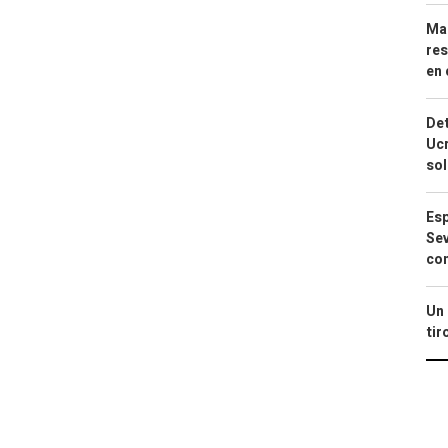
Mar
res
en 
Det
Ucr
so
Esp
Sev
con
Un 
tir