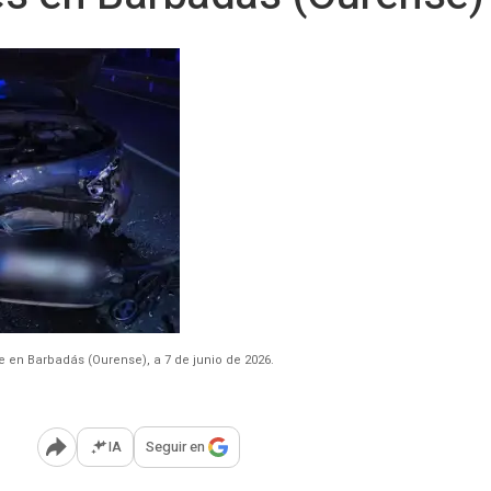
 en Barbadás (Ourense), a 7 de junio de 2026.
IA
Seguir en
Abrir opciones para compartir