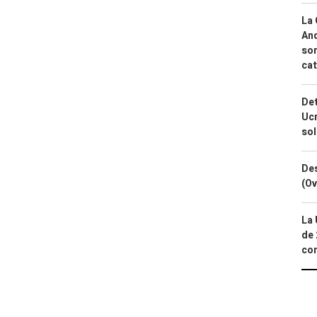
La 
And
sor
cat
Det
Ucr
so
Des
(Ov
La 
de 
com