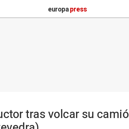
europa
press
ctor tras volcar su camió
tevedra)