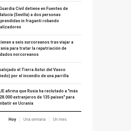
Guardia Civil detiene en Fuentes de
alucía (Sevilla) a dos personas
prendidas in fraganti robando
alizadores
ienen a seis surcoreanos tras viajar a
ania para tratar la repatriación de
ldados norcoreanos
alojado el Tierra Astur del Vasco
iedo) por el incendio de una parrilla
UE afirma que Rusia ha reclutado a "más
28.000 extranjeros de 135 países" para
batir en Ucrania
Hoy
Una semana
Un mes