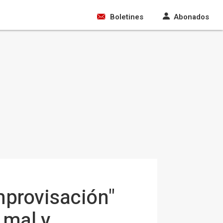
Boletines
Abonados
mprovisación"
 mal y