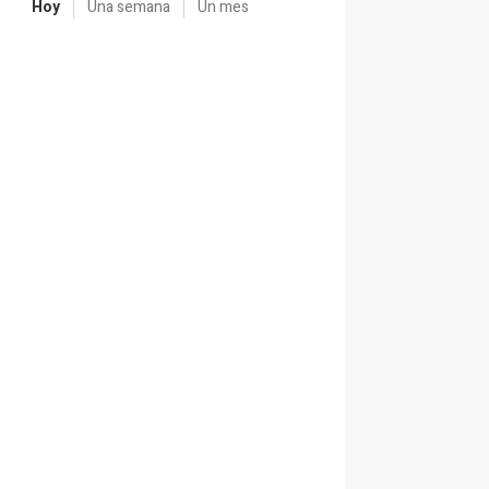
Hoy
Una semana
Un mes