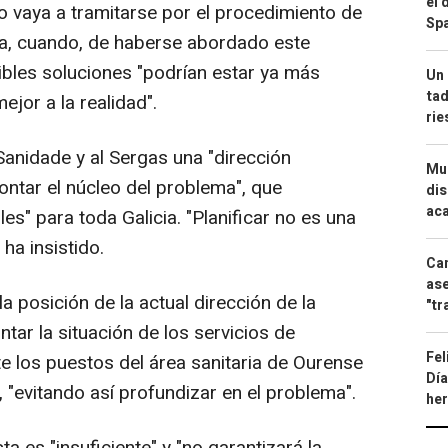
el 
vo vaya a tramitarse por el procedimiento de
Spa
ca, cuando, de haberse abordado este
ibles soluciones "podrían estar ya más
Un 
tad
or a la realidad".
ri
anidade y al Sergas una "dirección
Mue
ntar el núcleo del problema", que
dis
aca
s" para toda Galicia. "Planificar no es una
 ha insistido.
Can
ase
 posición de la actual dirección de la
"tr
tar la situación de los servicios de
Fel
 los puestos del área sanitaria de Ourense
Día
, "evitando así profundizar en el problema".
he