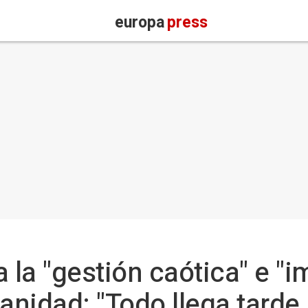
europa
press
la "gestión caótica" e "i
anidad: "Todo llega tarde,