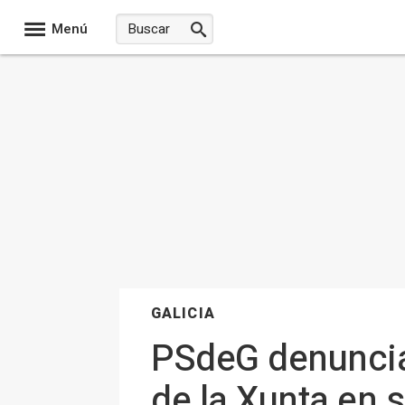
Menú
GALICIA
PSdeG denuncia 
de la Xunta en s