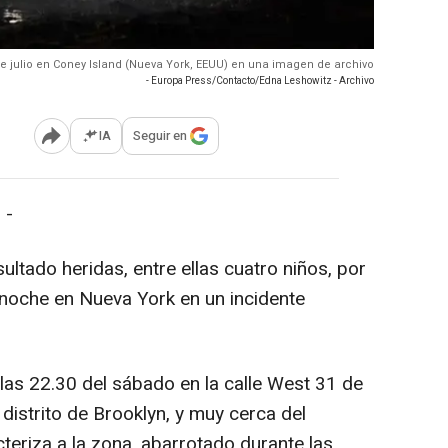
 de julio en Coney Island (Nueva York, EEUU) en una imagen de archivo
- Europa Press/Contacto/Edna Leshowitz - Archivo
IA
Seguir en
Abrir opciones para compartir
 -
ltado heridas, entre ellas cuatro niños, por
 noche en Nueva York en un incidente
a las 22.30 del sábado en la calle West 31 de
 distrito de Brooklyn, y muy cerca del
teriza a la zona, abarrotado durante las