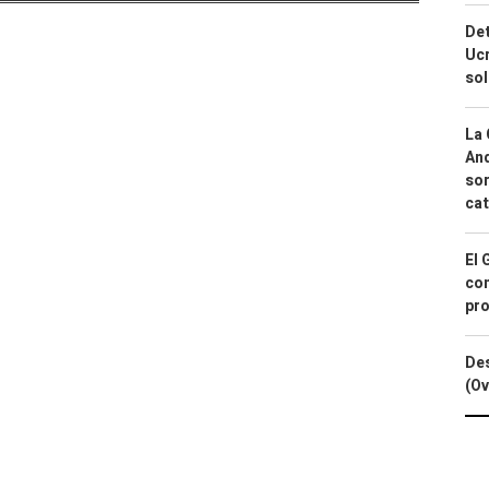
Det
Ucr
so
La 
And
sor
cat
El 
con
pro
Des
(Ov