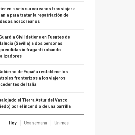
ienen a seis surcoreanos tras viajar a
ania para tratar la repatriación de
ldados norcoreanos
Guardia Civil detiene en Fuentes de
alucía (Sevilla) a dos personas
prendidas in fraganti robando
alizadores
Gobierno de España restablece los
troles fronterizos a los viajeros
cedentes de Italia
alojado el Tierra Astur del Vasco
iedo) por el incendio de una parrilla
Hoy
Una semana
Un mes