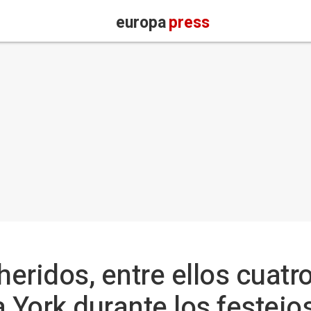
europa
press
eridos, entre ellos cuatro
 York durante los festejos