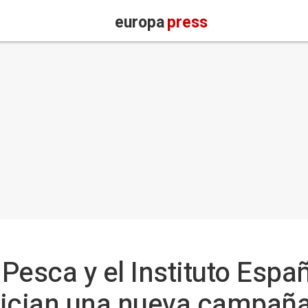
europa
press
 Pesca y el Instituto Espa
ician una nueva campaña 