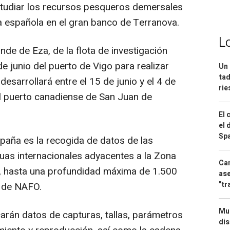
studiar los recursos pesqueros demersales
ta española en el gran banco de Terranova.
L
nde de Eza, de la flota de investigación
de junio del puerto de Vigo para realizar
Un 
tad
sarrollará entre el 15 de junio y el 4 de
ri
en el puerto canadiense de San Juan de
El 
el 
Spa
mpaña es la recogida de datos de las
guas internacionales adyacentes a la Zona
Can
, hasta una profundidad máxima de 1.500
ase
"tr
n de NAFO.
Mue
carán datos de capturas, tallas, parámetros
dis