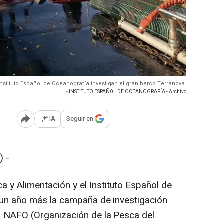
l Instituto Español de Oceanografía investigan el gran barco Terranova.
- INSTITUTO ESPAÑOL DE OCEANOGRAFÍA - Archivo
IA
Seguir en
Abrir opciones para compartir
 -
ca y Alimentación y el Instituto Español de
 un año más la campaña de investigación
ón NAFO (Organización de la Pesca del