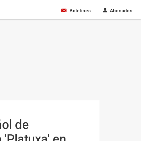
Boletines
Abonados
ñol de
'Platuxa' en