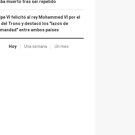
ba muerto tras ser repelido
ipe VI felicitó al rey Mohammed VI por el
 del Trono y destacó los "lazos de
rmandad" entre ambos países
Hoy
Una semana
Un mes