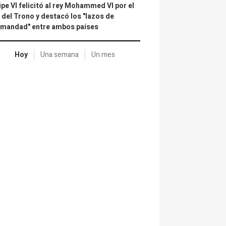
ipe VI felicitó al rey Mohammed VI por el
 del Trono y destacó los "lazos de
rmandad" entre ambos países
Hoy
Una semana
Un mes