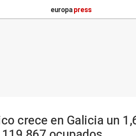
europa
press
ico crece en Galicia un 1,
a 119.867 ocupados