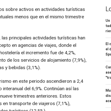
L
s sobre activos en actividades turísticas
ntuales menos que en el mismo trimestre
Un 
tad
ri
 las principales actividades turísticas han
El 
epto en agencias de viajes, donde el
el 
hostelería el incremento fue de 4,2%,
Spa
nto de los servicios de alojamiento (7,9%),
s y bebidas (3,1%).
Can
ase
"tr
rismo en este periodo ascendieron a 2,4
 interanual del 6,9%. Continúan así las
Mue
inueve trimestres anteriores. Estos
dis
aca
en transporte de viajeros (7,1%),