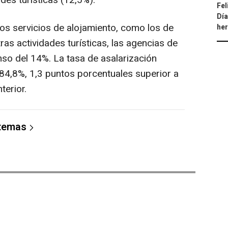
ades turísticas (12,5%).
Fel
Día
los servicios de alojamiento, como los de
he
as actividades turísticas, las agencias de
so del 14%. La tasa de asalarización
84,8%, 1,3 puntos porcentuales superior a
terior.
 temas