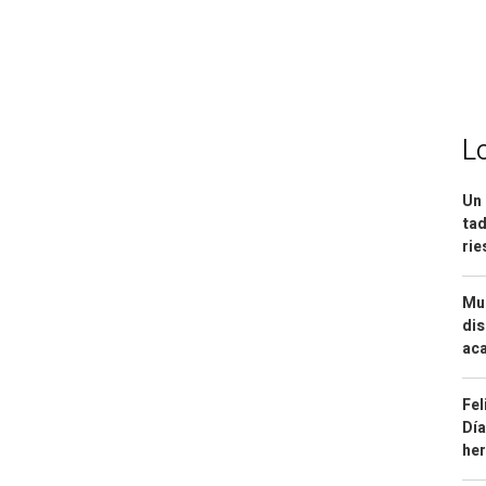
L
Un 
tad
ri
Mue
dis
aca
Fel
Día
he