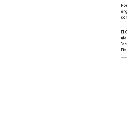
Pod
org
con
El 
nie
"en
Fis