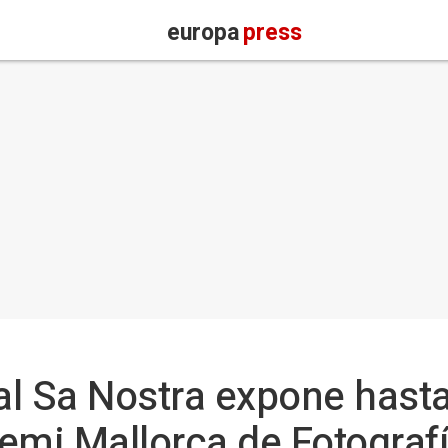
europa
press
ral Sa Nostra expone hasta
emi Mallorca de Fotograf