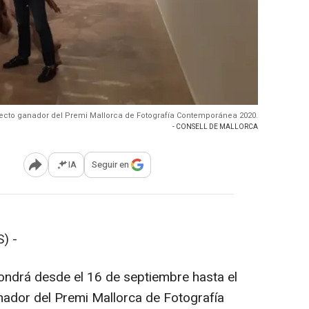
yecto ganador del Premi Mallorca de Fotografía Contemporánea 2020.
- CONSELL DE MALLORCA
IA
Seguir en
Abrir opciones para compartir
) -
pondrá desde el 16 de septiembre hasta el
nador del Premi Mallorca de Fotografía