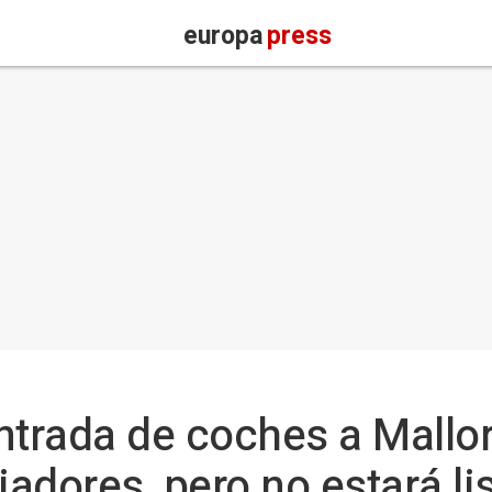
europa
press
ntrada de coches a Mallo
jadores, pero no estará li