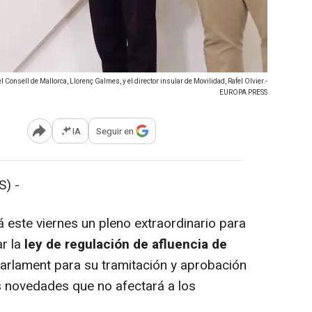
l Consell de Mallorca, Llorenç Galmes, y el director insular de Movilidad, Rafel Olvier.-
EUROPA PRESS
IA
Seguir en
Abrir opciones para compartir
) -
 este viernes un pleno extraordinario para
ar la
ley de regulación de afluencia de
Parlament para su tramitación y aprobación
us novedades que no afectará a los