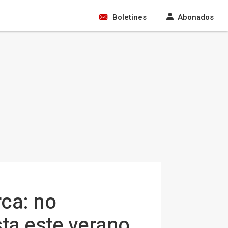
Boletines
Abonados
rca: no
sta este verano