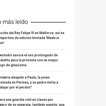
o más leído
coche del Rey Felipe VI en Mallorca: así es
deportivo de edición limitada 'Made in
in'
estudio asocia el uso prolongado de
alafilo para la próstata con un mayor
esgo de glaucoma
tabria despide a Paula, la joven
sinada en Perines, y su padre invita a
abajar por el perdón"
re una guardia civil en Llanes por
paro de su expareja, también agente, que