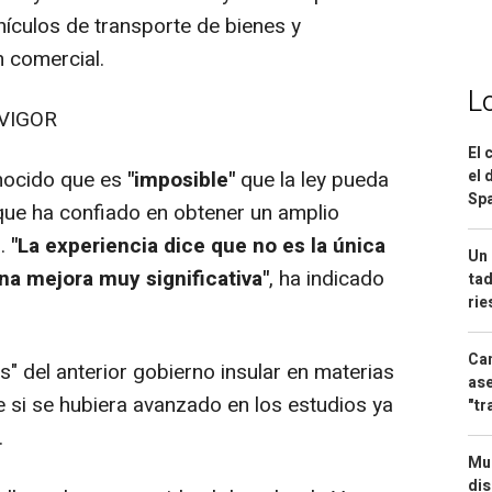
ículos de transporte de bienes y
n comercial.
L
VIGOR
El 
nocido que es
"imposible"
que la ley pueda
el 
Spa
nque ha confiado en obtener un amplio
s.
"La experiencia dice que no es la única
Un 
una mejora muy significativa"
, ha indicado
tad
ri
Can
s" del anterior gobierno insular en materias
ase
 si se hubiera avanzado en los estudios ya
"tr
n.
Mue
dis