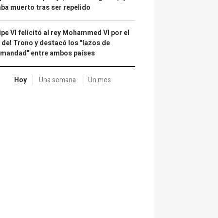
ba muerto tras ser repelido
ipe VI felicitó al rey Mohammed VI por el
 del Trono y destacó los "lazos de
rmandad" entre ambos países
Hoy
Una semana
Un mes