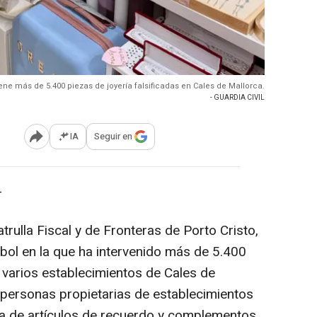
viene más de 5.400 piezas de joyería falsificadas en Cales de Mallorca.
- GUARDIA CIVIL
IA
Seguir en
Abrir opciones para compartir
-
atrulla Fiscal y de Fronteras de Porto Cristo,
ébol en la que ha intervenido más de 5.400
n varios establecimientos de Cales de
s personas propietarias de establecimientos
a de artículos de recuerdo y complementos.