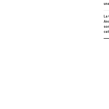
una
La 
And
sor
cat