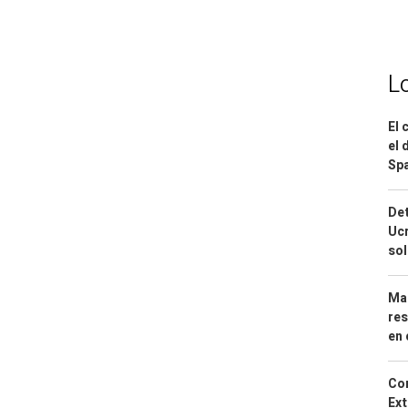
L
El 
el 
Spa
Det
Ucr
so
Mar
res
en 
Cor
Ext