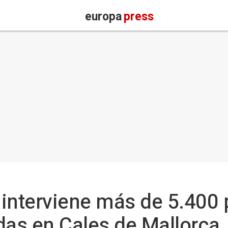
europa
press
l interviene más de 5.400 
adas en Cales de Mallorca