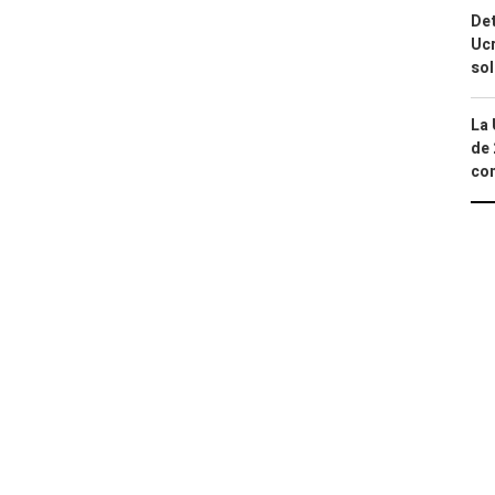
Det
Ucr
so
La 
de 
com