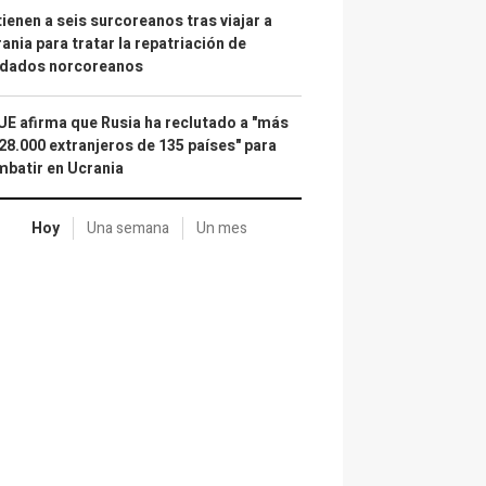
ienen a seis surcoreanos tras viajar a
ania para tratar la repatriación de
ldados norcoreanos
UE afirma que Rusia ha reclutado a "más
28.000 extranjeros de 135 países" para
batir en Ucrania
Hoy
Una semana
Un mes