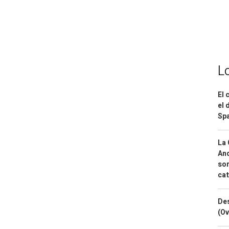
L
El 
el 
Spa
La 
And
sor
cat
Des
(Ov