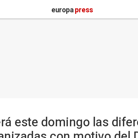
europa
press
rá este domingo las dife
anizadas con motivo del D