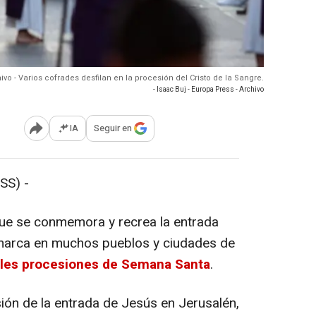
ivo - Varios cofrades desfilan en la procesión del Cristo de la Sangre.
- Isaac Buj - Europa Press - Archivo
IA
Seguir en
Abrir opciones para compartir
SS) -
 que se conmemora y recrea la entrada
, marca en muchos pueblos y ciudades de
ales procesiones de Semana Santa
.
sión de la entrada de Jesús en Jerusalén,