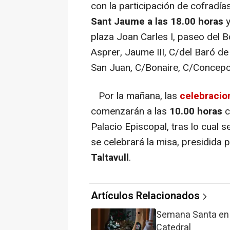
con la participación de cofradía
Sant Jaume a las 18.00 horas
y
plaza Joan Carles I, paseo del B
Asprer, Jaume III, C/del Baró d
San Juan, C/Bonaire, C/Concepció
Por la mañana, las
celebracio
comenzarán a las
10.00 horas
c
Palacio Episcopal, tras lo cual 
se celebrará la misa, presidida 
Taltavull
.
Artículos Relacionados
Semana Santa en M
Catedral