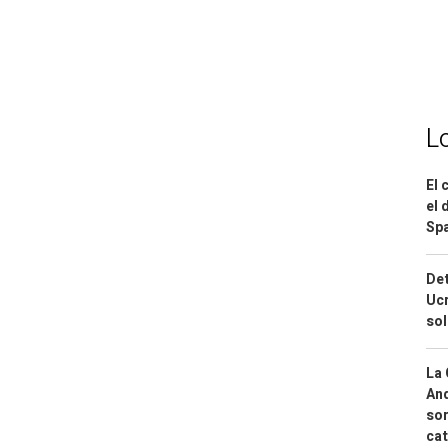
L
El 
el 
Spa
Det
Ucr
so
La 
And
sor
cat