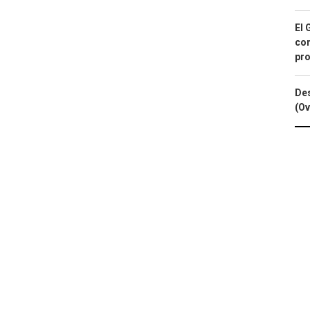
El 
con
pro
Des
(Ov