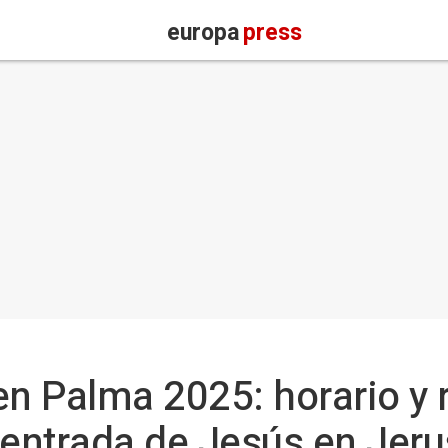
europa
press
 Palma 2025: horario y r
 entrada de Jesús en Jeru