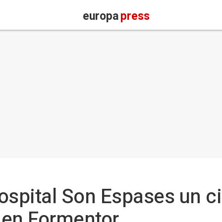
europa
press
ospital Son Espases un cic
a en Formentor