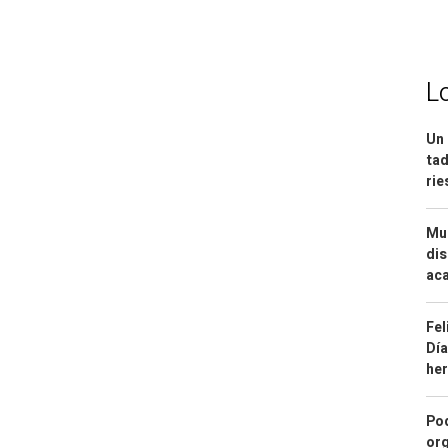
L
Un 
tad
ri
Mue
dis
aca
Fel
Día
he
Pod
org