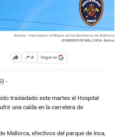
Archivo - Helicóptero la Milana de los Bomberos de Mallorca
- BOMBEROS DE MALLORCA - Archivo
IA
Seguir en
Abrir opciones para compartir
) -
sido trasladado este martes al Hospital
ufrir una caída en la carretera de
 Mallorca, efectivos del parque de Inca,