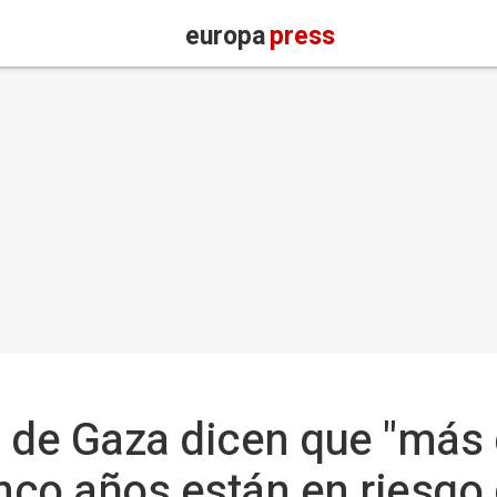
europa
press
 de Gaza dicen que "más 
nco años están en riesgo