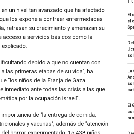
L
n en un nivel tan avanzado que ha afectado
El 
o que los expone a contraer enfermedades
el 
da, retrasan su crecimiento y amenazan su
Spa
e acceso a servicios básicos como la
Det
 explicado.
Ucr
so
ificultando debido a que no cuentan con
a las primeras etapas de su vida", ha
La 
And
ue "los niños de la Franja de Gaza
sor
e inmediato ante todas las crisis a las que
cat
ática por la ocupación israelí".
El 
con
 importancia de "la entrega de comida,
pro
tricionales y vacunas", además de "atención
 del horror experimentado, 15.438 niños
Des