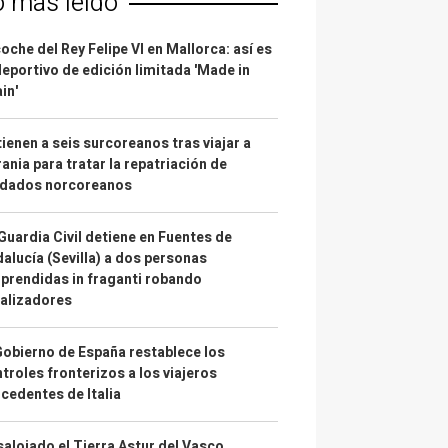
o más leído
coche del Rey Felipe VI en Mallorca: así es
deportivo de edición limitada 'Made in
in'
ienen a seis surcoreanos tras viajar a
ania para tratar la repatriación de
ldados norcoreanos
Guardia Civil detiene en Fuentes de
alucía (Sevilla) a dos personas
prendidas in fraganti robando
alizadores
Gobierno de España restablece los
troles fronterizos a los viajeros
cedentes de Italia
alojado el Tierra Astur del Vasco