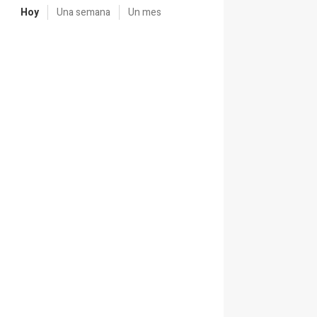
Hoy
Una semana
Un mes