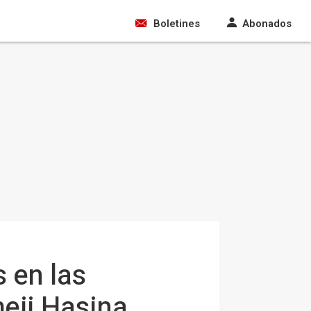
Boletines
Abonados
 en las
heij Hasina