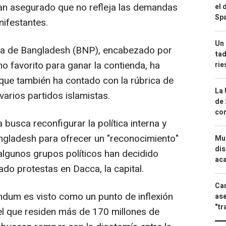
han asegurado que no refleja las demandas
el 
Spa
nifestantes.
Un 
ista de Bangladesh (BNP), encabezado por
tad
 favorito para ganar la contienda, ha
ri
 que también ha contado con la rúbrica de
La 
varios partidos islamistas.
de 
com
busca reconfigurar la política interna y
angladesh para ofrecer un "reconocimiento"
Mue
dis
 algunos grupos políticos han decidido
aca
ado protestas en Dacca, la capital.
Can
éndum es visto como un punto de inflexión
ase
"tr
 el que residen más de 170 millones de