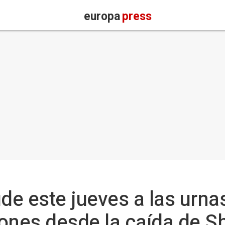
europa
press
e este jueves a las urnas
ones desde la caída de S