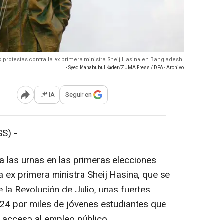
s protestas contra la ex primera ministra Sheij Hasina en Bangladesh.
- Syed Mahabubul Kader/ZUMA Press / DPA - Archivo
IA
Seguir en
Abrir opciones para compartir
S) -
a las urnas en las primeras elecciones
a ex primera ministra Sheij Hasina, que se
e la Revolución de Julio, unas fuertes
24 por miles de jóvenes estudiantes que
l acceso al empleo público.