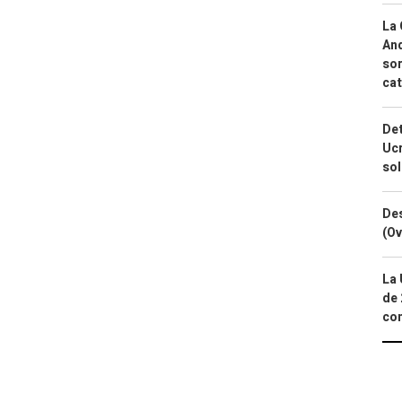
La 
And
sor
cat
Det
Ucr
so
Des
(Ov
La 
de 
com