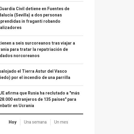
Guardia Civil detiene en Fuentes de
alucía (Sevilla) a dos personas
prendidas in fraganti robando
alizadores
ienen a seis surcoreanos tras viajar a
ania para tratar la repatriación de
ldados norcoreanos
alojado el Tierra Astur del Vasco
iedo) por el incendio de una parrilla
UE afirma que Rusia ha reclutado a "más
28.000 extranjeros de 135 países" para
batir en Ucrania
Hoy
Una semana
Un mes