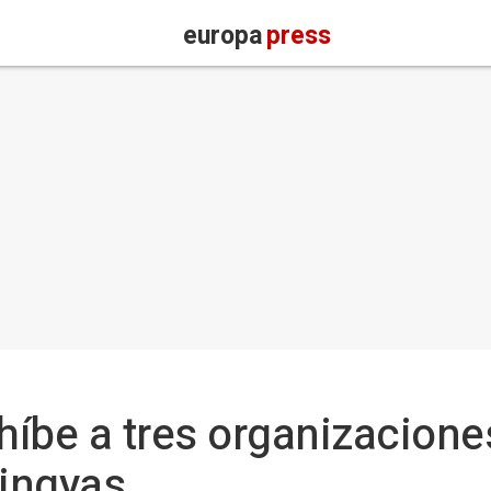
europa
press
íbe a tres organizacione
hingyas