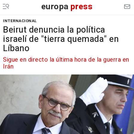
europa
press
INTERNACIONAL
Beirut denuncia la política
israelí de "tierra quemada" en
Líbano
Sigue en directo la última hora de la guerra en
Irán