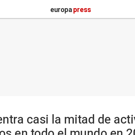
europa
press
tra casi la mitad de acti
s en todo el mundo en 