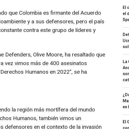
El 
ado que Colombia es firmante del Acuerdo
el 
Spa
oambiente y a sus defensores, pero el país
constante contra este grupo de líderes y
Det
Ucr
so
ine Defenders, Olive Moore, ha resaltado que
La 
era vez vimos más de 400 asesinatos
And
s Derechos Humanos en 2022", se ha
sor
cat
¿Dó
Map
en 
iendo la región más mortífera del mundo
rechos Humanos, también vimos un
El 
 defensores en el contexto de la invasión
con