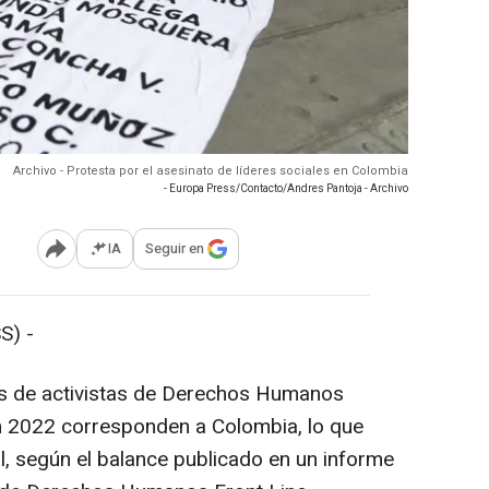
Archivo - Protesta por el asesinato de líderes sociales en Colombia
- Europa Press/Contacto/Andres Pantoja - Archivo
IA
Seguir en
Abrir opciones para compartir
S) -
s de activistas de Derechos Humanos
n 2022 corresponden a Colombia, lo que
l, según el balance publicado en un informe