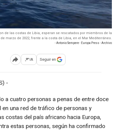
ron de las costas de Libia, esperan se rescatados por miembros de la
e marzo de 2022, frente a la costa de Libia, en el Mar Mediterráneo.
- Antonio Sempere - Europa Press - Archivo
IA
Seguir en
Abrir opciones para compartir
) -
do a cuatro personas a penas de entre doce
l en una red de tráfico de personas y
s costas del país africano hacia Europa,
ontra estas personas, según ha confirmado