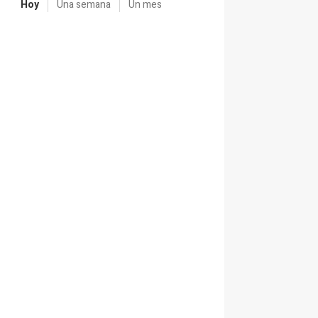
Hoy
Una semana
Un mes