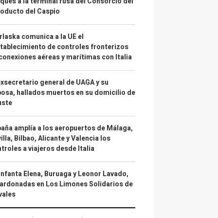
ques a la terminal rusa del Consorcio del
oducto del Caspio
laska comunica a la UE el
tablecimiento de controles fronterizos
conexiones aéreas y marítimas con Italia
exsecretario general de UAGA y su
osa, hallados muertos en su domicilio de
uste
aña amplía a los aeropuertos de Málaga,
illa, Bilbao, Alicante y Valencia los
troles a viajeros desde Italia
infanta Elena, Buruaga y Leonor Lavado,
ardonadas en Los Limones Solidarios de
vales