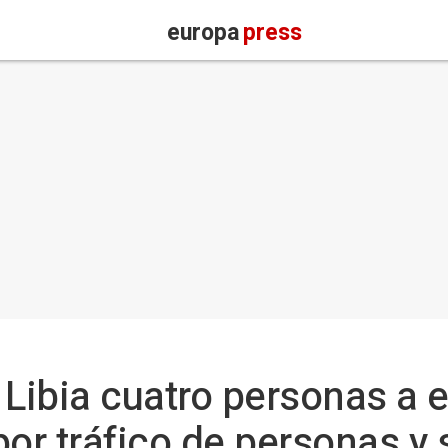
europa
press
ibia cuatro personas a e
por tráfico de personas y