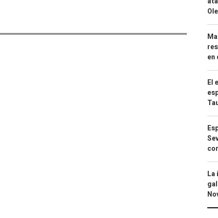
ata
Ole
Mar
res
en 
El 
esp
Ta
Esp
Sev
con
La 
gal
No