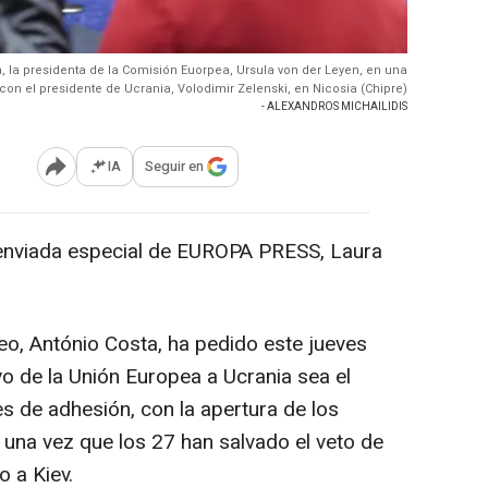
a, la presidenta de la Comisión Euorpea, Ursula von der Leyen, en una
con el presidente de Ucrania, Volodimir Zelenski, en Nicosia (Chipre)
- ALEXANDROS MICHAILIDIS
IA
Seguir en
Abrir opciones para compartir
enviada especial de EUROPA PRESS, Laura
eo, António Costa, ha pedido este jueves
yo de la Unión Europea a Ucrania sea el
es de adhesión, con la apertura de los
 una vez que los 27 han salvado el veto de
 a Kiev.