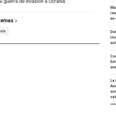
u guerra de invasión a Ucrania.
Mar
res
en 
 temas
osta
Det
Ucr
so
Cor
Ext
una
La 
And
sor
cat