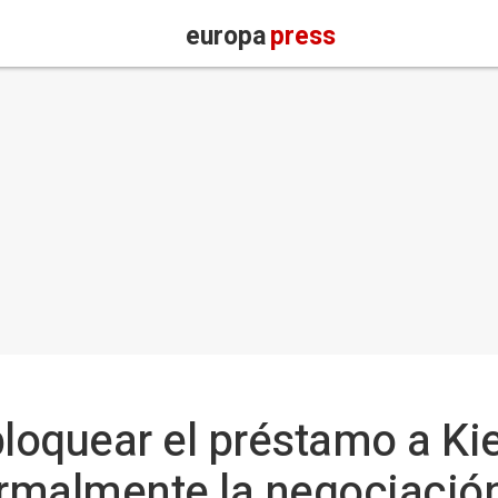
europa
press
bloquear el préstamo a Ki
ormalmente la negociació