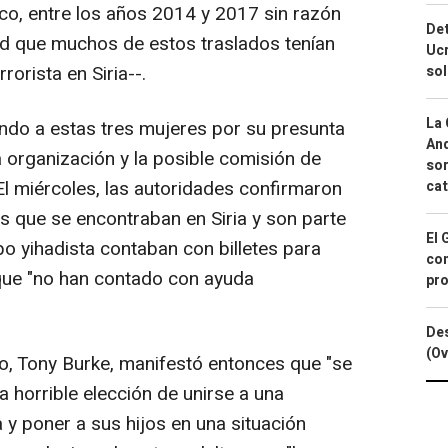
co, entre los años 2014 y 2017 sin razón
Det
ad que muchos de estos traslados tenían
Ucr
rorista en Siria--.
so
La 
ando a estas tres mujeres por su presunta
And
a organización y la posible comisión de
sor
. El miércoles, las autoridades confirmaron
cat
s que se encontraban en Siria y son parte
El 
po yihadista contaban con billetes para
con
 que "no han contado con ayuda
pro
Des
(Ov
ano, Tony Burke, manifestó entonces que "se
 horrible elección de unirse a una
a y poner a sus hijos en una situación