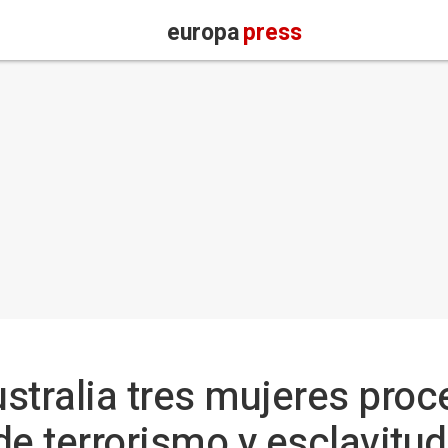
europa
press
stralia tres mujeres pro
de terrorismo y esclavitud