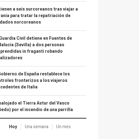
ienen a seis surcoreanos tras viajar a
ania para tratar la repatriación de
ldados norcoreanos
Guardia Civil detiene en Fuentes de
alucía (Sevilla) a dos personas
prendidas in fraganti robando
alizadores
Gobierno de España restablece los
troles fronterizos a los viajeros
cedentes de Italia
alojado el Tierra Astur del Vasco
iedo) por el incendio de una parrilla
Hoy
Una semana
Un mes