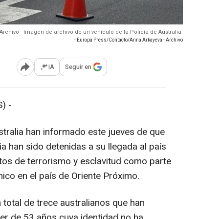
Archivo - Imagen de archivo de un vehículo de la Policía de Australia.
- Europa Press/Contacto/Anna Arkayeva - Archivo
IA
Seguir en
Abrir opciones para compartir
) -
tralia han informado este jueves de que
a han sido detenidas a su llegada al país
os de terrorismo y esclavitud como parte
mico en el país de Oriente Próximo.
n total de trece australianos que han
jer de 53 años cuya identidad no ha