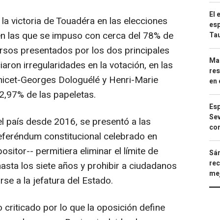
El 
s la victoria de Touadéra en las elecciones
esp
en las que se impuso con cerca del 78% de
Ta
ursos presentados por los dos principales
Mar
aron irregularidades en la votación, en las
res
nicet-Georges Dologuélé y Henri-Marie
en 
 2,97% de las papeletas.
Esp
Sev
del país desde 2016, se presentó a las
con
eferéndum constitucional celebrado en
sitor-- permitiera eliminar el límite de
Sán
rec
asta los siete años y prohibir a ciudadanos
mej
se a la jefatura del Estado.
criticado por lo que la oposición define