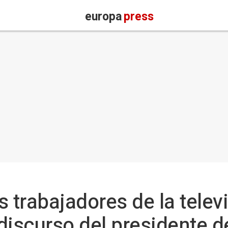
europa
press
 trabajadores de la telev
l discurso del presidente 