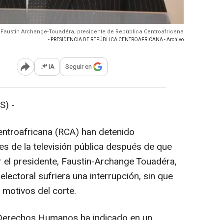
- Faustin Archange-Touadéra, presidente de República Centroafricana
- PRESIDENCIA DE REPÚBLICA CENTROAFRICANA - Archivo
IA
Seguir en
Abrir opciones para compartir
S) -
entroafricana (RCA) han detenido
s de la televisión pública después de que
r el presidente, Faustin-Archange Touadéra,
a electoral sufriera una interrupción, sin que
 motivos del corte.
 Derechos Humanos ha indicado en un