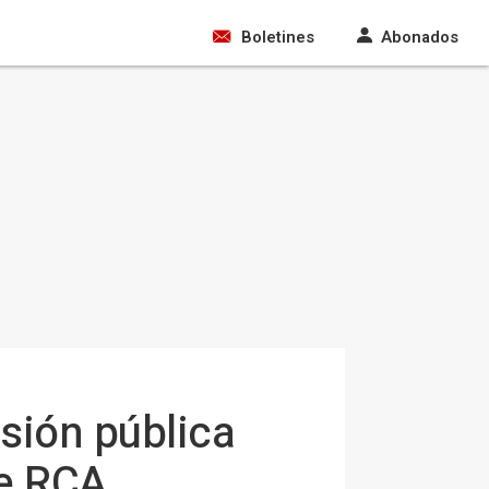
Boletines
Abonados
isión pública
de RCA