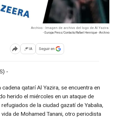
Archivo - Imagen de archivo del logo de Al Yazira.
- Europa Press/Contacto/Rafael Henrique - Archivo
IA
Seguir en
Abrir opciones para compartir
) -
la cadena qatarí Al Yazira, se encuentra en
ado herido el miércoles en un ataque de
refugiados de la ciudad gazatí de Yabalia,
vida de Mohamed Tanani, otro periodista