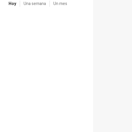
Hoy
Una semana
Un mes