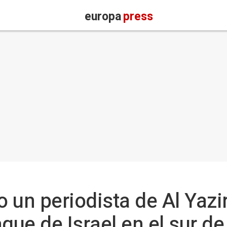
europa
press
o un periodista de Al Yazir
que de Israel en el sur d