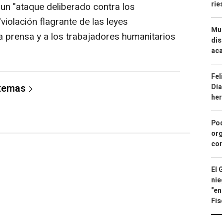
ri
 un "ataque deliberado contra los
violación flagrante de las leyes
Mue
a prensa y a los trabajadores humanitarios
dis
aca
Fel
 temas
Día
he
Pod
org
con
El 
nie
"en
Fis