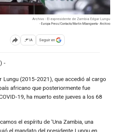
Archivo - El expresidente de Zambia Edgar Lungu
- Europa Press/Contacto/Martin Mbangweta - Archivo
IA
Seguir en
Abrir opciones para compartir
 -
r Lungu (2015-2021), que accedió al cargo
 país africano que posteriormente fue
COVID-19, ha muerto este jueves a los 68
camos el espíritu de 'Una Zambia, una
guió el mandato del presidente Lungu en