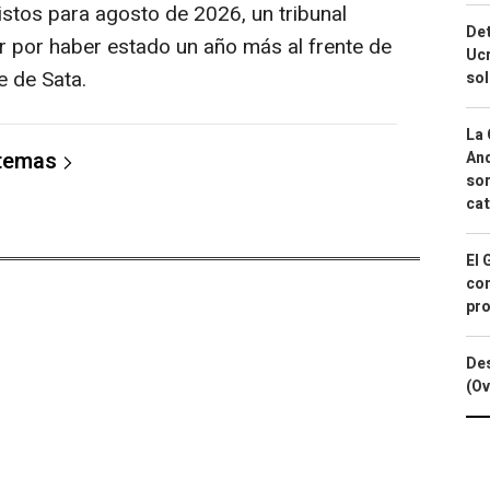
istos para agosto de 2026, un tribunal
Det
r por haber estado un año más al frente de
Ucr
e de Sata.
so
La 
 temas
And
sor
cat
El 
con
pro
Des
(Ov