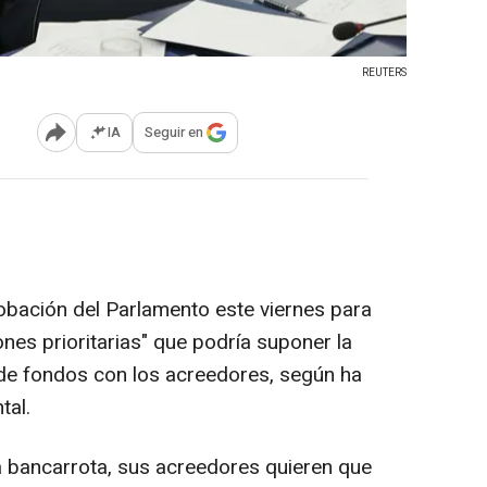
REUTERS
IA
Seguir en
Abrir opciones para compartir
robación del Parlamento este viernes para
ones prioritarias" que podría suponer la
de fondos con los acreedores, según ha
tal.
la bancarrota, sus acreedores quieren que