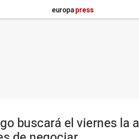
europa
press
ego buscará el viernes la 
es de negociar