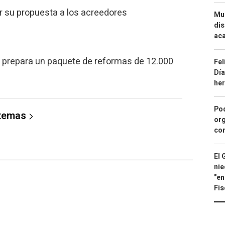
r su propuesta a los acreedores
Mue
dis
aca
o prepara un paquete de reformas de 12.000
Fel
Día
he
Pod
 temas
org
con
El 
nie
"en
Fis