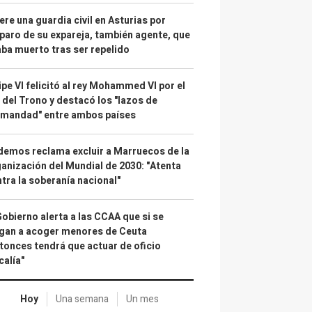
re una guardia civil en Asturias por
paro de su expareja, también agente, que
ba muerto tras ser repelido
ipe VI felicitó al rey Mohammed VI por el
 del Trono y destacó los "lazos de
rmandad" entre ambos países
emos reclama excluir a Marruecos de la
anización del Mundial de 2030: "Atenta
tra la soberanía nacional"
Gobierno alerta a las CCAA que si se
gan a acoger menores de Ceuta
tonces tendrá que actuar de oficio
calía"
Hoy
Una semana
Un mes