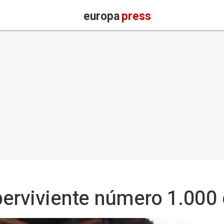
europa
press
uperviviente número 1.000 