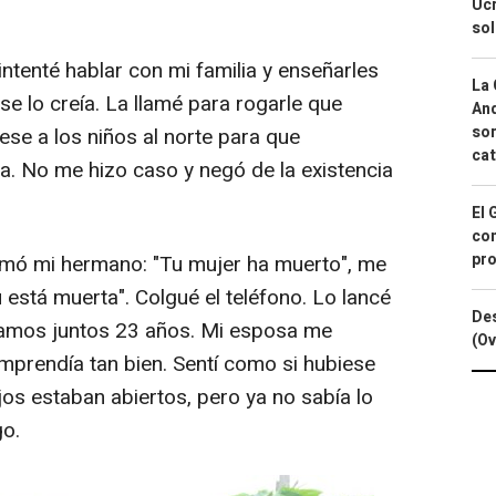
Ucr
so
 intenté hablar con mi familia y enseñarles
La 
se lo creía. La llamé para rogarle que
And
sor
se a los niños al norte para que
cat
a. No me hizo caso y negó de la existencia
El 
con
pro
amó mi hermano: "Tu mujer ha muerto", me
u está muerta". Colgué el teléfono. Lo lancé
Des
bamos juntos 23 años. Mi esposa me
(Ov
omprendía tan bien. Sentí como si hubiese
os estaban abiertos, pero ya no sabía lo
go.