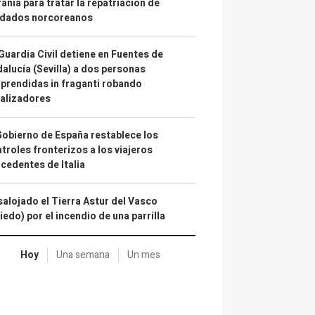
ania para tratar la repatriación de
ldados norcoreanos
Guardia Civil detiene en Fuentes de
alucía (Sevilla) a dos personas
prendidas in fraganti robando
alizadores
Gobierno de España restablece los
troles fronterizos a los viajeros
cedentes de Italia
alojado el Tierra Astur del Vasco
iedo) por el incendio de una parrilla
Hoy
Una semana
Un mes