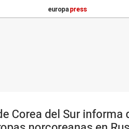
europa
press
 de Corea del Sur informa
ropas norcoreanas en Rus