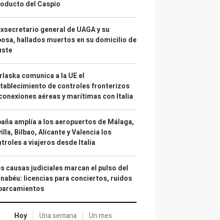
oducto del Caspio
exsecretario general de UAGA y su
osa, hallados muertos en su domicilio de
uste
laska comunica a la UE el
tablecimiento de controles fronterizos
conexiones aéreas y marítimas con Italia
aña amplía a los aeropuertos de Málaga,
illa, Bilbao, Alicante y Valencia los
troles a viajeros desde Italia
s causas judiciales marcan el pulso del
nabéu: licencias para conciertos, ruidos
aparcamientos
Hoy
Una semana
Un mes