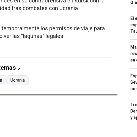
nces en su contraofensiva en Kursk con la
Ole
lidad tras combates con Ucrania
El 
esp
 temporalmente los permisos de viaje para
Ta
olver las "lagunas" legales
Mar
res
en 
 temas
Esp
ur
Ucrania
Sev
con
Tre
Ber
y 