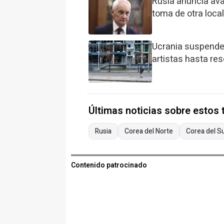
Rusia anuncia ava
toma de otra loca
Ucrania suspende
artistas hasta res
Últimas noticias sobre estos
Rusia
Corea del Norte
Corea del S
Contenido patrocinado