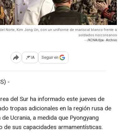
 del Norte, Kim Jong Un, con un uniforme de mariscal blanco frente a
soldados norcoreanos
- -/KCNA/dpa - Archivo
IA
Seguir en
Abrir opciones para compartir
S) -
orea del Sur ha informado este jueves de
do tropas adicionales en la región rusa de
ón de Ucrania, a medida que Pyongyang
lo de sus capacidades armamentísticas.