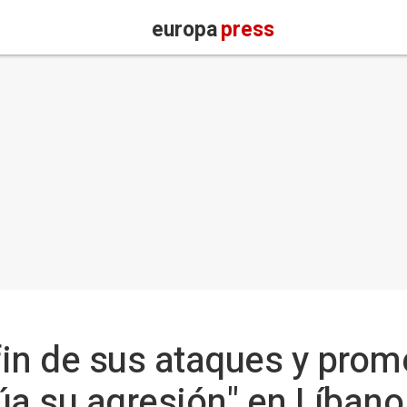
europa
press
 fin de sus ataques y pro
núa su agresión" en Líbano