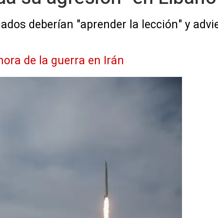
liados deberían "aprender la lección" y ad
hora de la guerra en Irán