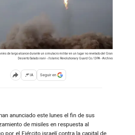
níes de largo alcance durante un simulacro militar en un lugar no revelado del Gran
Desierto Salado iraní- -/Islamic Revolutionary Guard Co / DPA - Archivo
IA
Seguir en
Abrir opciones para compartir
n anunciado este lunes el fin de sus
nzamiento de misiles en respuesta al
or el Ejército israelí contra la capital de