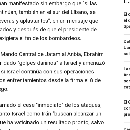
L
n manifestado sin embargo que "si las
tinúan, también en el sur del Líbano, se
El 
eras y aplastantes", en un mensaje que
el 
Spa
zados y después de que el presidente de
xigiera el fin de los bombardeos.
Det
Ucr
 Mando Central de Jatam al Anbia, Ebrahim
so
r dado "golpes dañinos" a Israel y amenazó
La 
i Israel continúa con sus operaciones
And
ros enfrentamientos desde la firma el 8 de
sor
cat
ego.
El 
amado el cese "inmediato" de los ataques,
con
anto Israel como Irán "buscan alcanzar un
pro
que ha vaticinado un resultado pronto, salvo
Des