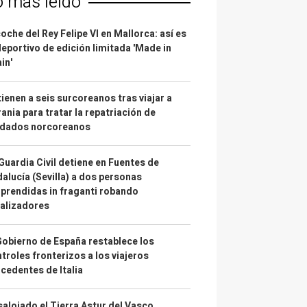
o más leído
coche del Rey Felipe VI en Mallorca: así es
deportivo de edición limitada 'Made in
in'
ienen a seis surcoreanos tras viajar a
ania para tratar la repatriación de
ldados norcoreanos
Guardia Civil detiene en Fuentes de
alucía (Sevilla) a dos personas
prendidas in fraganti robando
alizadores
Gobierno de España restablece los
troles fronterizos a los viajeros
cedentes de Italia
alojado el Tierra Astur del Vasco