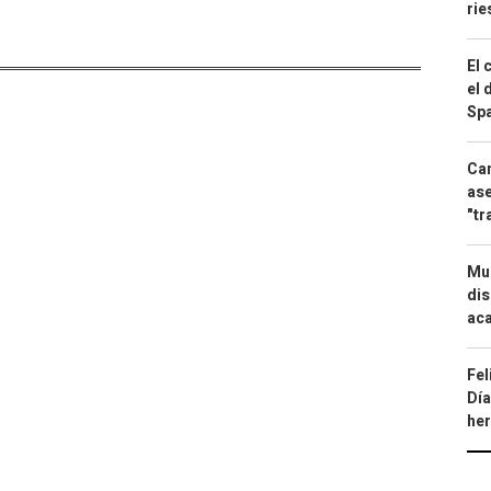
ri
El 
el 
Spa
Can
ase
"tr
Mue
dis
aca
Fel
Día
he