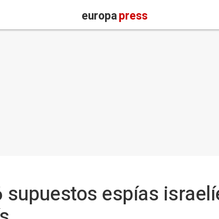
europa
press
6 supuestos espías israelí
ís