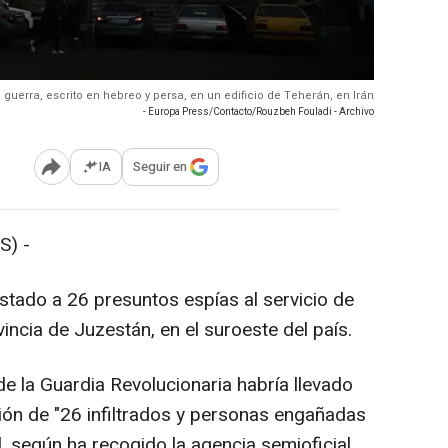
guerra, escrito en hebreo y persa, en un edificio de Teherán, en Irán
- Europa Press/Contacto/Rouzbeh Fouladi - Archivo
IA
Seguir en
Abrir opciones para compartir
S) -
stado a 26 presuntos espías al servicio de
ovincia de Juzestán, en el suroeste del país.
de la Guardia Revolucionaria habría llevado
ción de "26 infiltrados y personas engañadas
l, según ha recogido la agencia semioficial