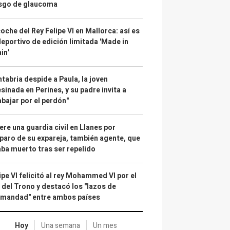
esgo de glaucoma
coche del Rey Felipe VI en Mallorca: así es
deportivo de edición limitada 'Made in
in'
tabria despide a Paula, la joven
sinada en Perines, y su padre invita a
abajar por el perdón"
re una guardia civil en Llanes por
paro de su expareja, también agente, que
ba muerto tras ser repelido
ipe VI felicitó al rey Mohammed VI por el
 del Trono y destacó los "lazos de
rmandad" entre ambos países
Hoy
Una semana
Un mes