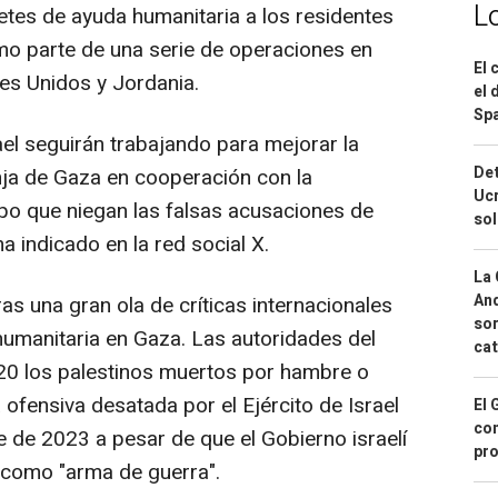
L
etes de ayuda humanitaria a los residentes
omo parte de una serie de operaciones en
El 
es Unidos y Jordania.
el 
Spa
el seguirán trabajando para mejorar la
Det
nja de Gaza en cooperación con la
Ucr
mpo que niegan las falsas acusaciones de
so
 indicado en la red social X.
La 
And
s una gran ola de críticas internacionales
sor
 humanitaria en Gaza. Las autoridades del
cat
20 los palestinos muertos por hambre o
a ofensiva desatada por el Ejército de Israel
El 
con
e de 2023 a pesar de que el Gobierno israelí
pro
e como "arma de guerra".