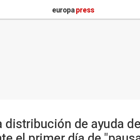
europa
press
la distribución de ayuda 
e el primer día de "paus