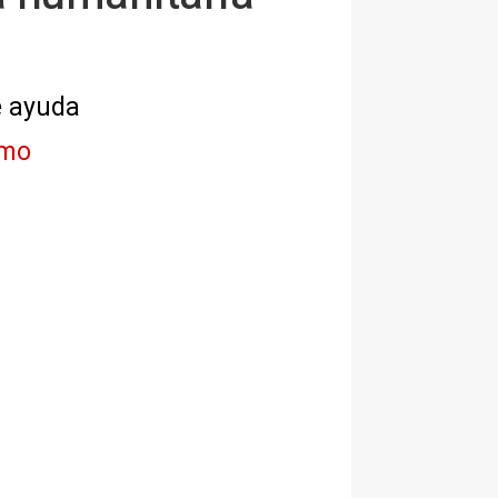
e ayuda
imo