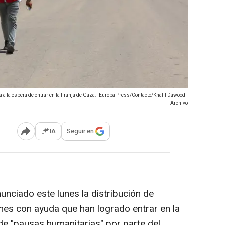
 a la espera de entrar en la Franja de Gaza.- Europa Press/Contacto/Khalil Dawood -
Archivo
IA
Seguir en
Abrir opciones para compartir
unciado este lunes la distribución de
es con ayuda que han logrado entrar en la
de "pausas humanitarias" por parte del