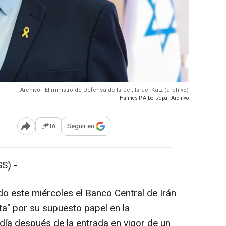
Archivo - El ministro de Defensa de Israel, Israel Katz (archivo)
- Hannes P Albert/dpa - Archivo
IA
Seguir en
Abrir opciones para compartir
S) -
do este miércoles el Banco Central de Irán
ta" por su supuesto papel en la
n día después de la entrada en vigor de un