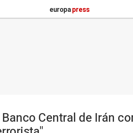
europa
press
al Banco Central de Irán 
rrorista"