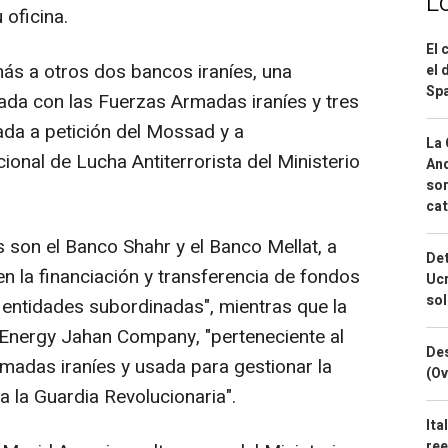
L
oficina.
El 
ás a otros dos bancos iraníes, una
el 
Spa
da con las Fuerzas Armadas iraníes y tres
da a petición del Mossad y a
La 
onal de Lucha Antiterrorista del Ministerio
And
sor
cat
son el Banco Shahr y el Banco Mellat, a
Det
en la financiación y transferencia de fondos
Ucr
so
 entidades subordinadas", mientras que la
Energy Jahan Company, "perteneciente al
Des
adas iraníes y usada para gestionar la
(Ov
a la Guardia Revolucionaria".
Ita
ree