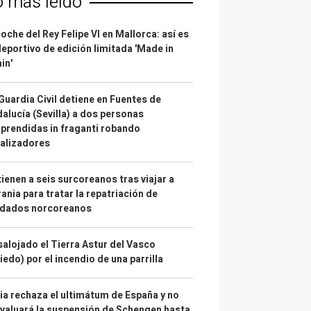
o más leído
coche del Rey Felipe VI en Mallorca: así es
deportivo de edición limitada 'Made in
in'
Guardia Civil detiene en Fuentes de
alucía (Sevilla) a dos personas
prendidas in fraganti robando
alizadores
ienen a seis surcoreanos tras viajar a
ania para tratar la repatriación de
ldados norcoreanos
alojado el Tierra Astur del Vasco
iedo) por el incendio de una parrilla
lia rechaza el ultimátum de España y no
valuará la suspensión de Schengen hasta