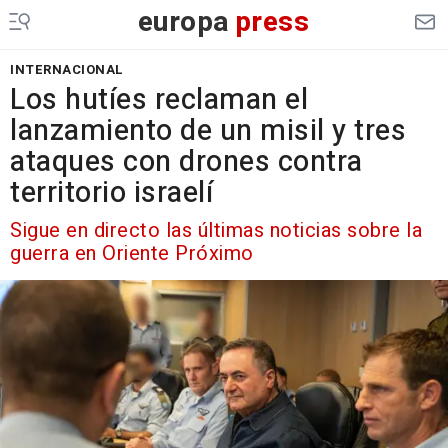
europa
press
INTERNACIONAL
Los hutíes reclaman el
lanzamiento de un misil y tres
ataques con drones contra
territorio israelí
Sigue en directo las últimas noticias sobre la
guerra en Oriente Próximo