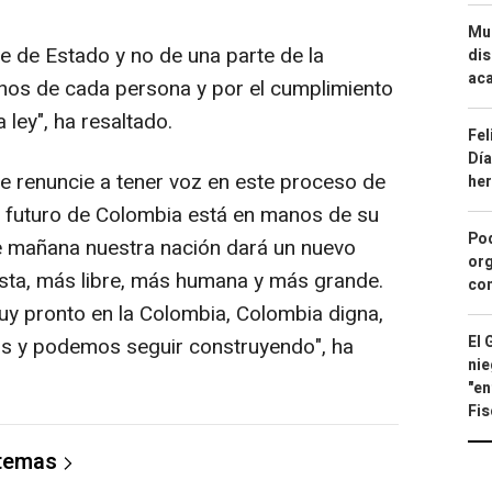
Mue
e de Estado y no de una parte de la
dis
aca
chos de cada persona y por el cumplimiento
a ley", ha resaltado.
Fel
Día
e renuncie a tener voz en este proceso de
he
l futuro de Colombia está en manos de su
Pod
ue mañana nuestra nación dará un nuevo
org
sta, más libre, más humana y más grande.
con
 pronto en la Colombia, Colombia digna,
El 
s y podemos seguir construyendo", ha
nie
"en
Fis
 temas