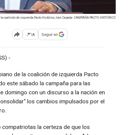
de la coalición de izquierda Pacto Histórico, Iván Cepeda- CAMPAÑA PACTO HISTÓRICO
IA
Seguir en
Abrir opciones para compartir
S) -
iano de la coalición de izquierda Pacto
ado este sábado la campaña para las
te domingo con un discurso a la nación en
consolidar" los cambios impulsados por el
ro.
e compatriotas la certeza de que los