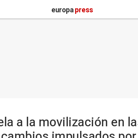
europa
press
la a la movilización en l
s cambios impulsados por