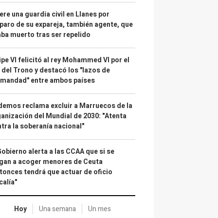
re una guardia civil en Llanes por
paro de su expareja, también agente, que
ba muerto tras ser repelido
ipe VI felicitó al rey Mohammed VI por el
 del Trono y destacó los "lazos de
rmandad" entre ambos países
emos reclama excluir a Marruecos de la
anización del Mundial de 2030: "Atenta
tra la soberanía nacional"
Gobierno alerta a las CCAA que si se
gan a acoger menores de Ceuta
tonces tendrá que actuar de oficio
calía"
Hoy
Una semana
Un mes