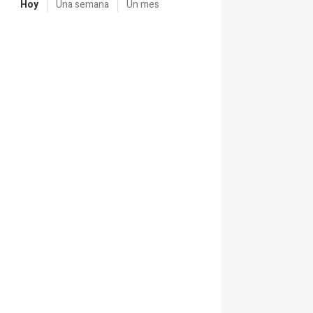
Hoy
Una semana
Un mes