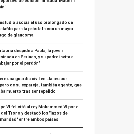
deportivo de edición limitada 'Made in
in'
estudio asocia el uso prolongado de
alafilo para la próstata con un mayor
esgo de glaucoma
tabria despide a Paula, la joven
sinada en Perines, y su padre invita a
abajar por el perdón"
re una guardia civil en Llanes por
paro de su expareja, también agente, que
ba muerto tras ser repelido
ipe VI felicitó al rey Mohammed VI por el
 del Trono y destacó los "lazos de
rmandad" entre ambos países