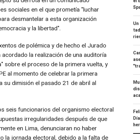
ceptó su derrota en un comunicado
el 
Spa
es sociales en el que prometía "luchar
ara desmantelar a esta organización
Un 
mocracia y la libertad".
tad
ri
xentos de polémica y de hecho el Jurado
Can
 acordado la realización de una auditoría
ase
a" sobre el proceso de la primera vuelta, y
"tr
PE al momento de celebrar la primera
a su dimisión el pasado 21 de abril al
Mue
dis
aca
os seis funcionarios del organismo electoral
Fel
supuestas irregularidades después de que
Día
he
lmente en Lima, denunciaran no haber
 la jornada electoral, debido a la falta de