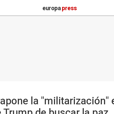
europa
press
apone la "militarización"
e Trump de buscar la paz