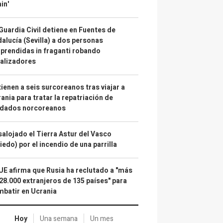
in'
Guardia Civil detiene en Fuentes de
alucía (Sevilla) a dos personas
prendidas in fraganti robando
alizadores
ienen a seis surcoreanos tras viajar a
ania para tratar la repatriación de
ldados norcoreanos
alojado el Tierra Astur del Vasco
iedo) por el incendio de una parrilla
UE afirma que Rusia ha reclutado a "más
28.000 extranjeros de 135 países" para
batir en Ucrania
Hoy
Una semana
Un mes