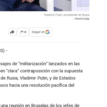
Vladimir Putin, presidente de Rusia
- -/Kremlin/dpa
IA
Seguir en
Abrir opciones para compartir
S) -
ajes de "militarización" lanzados en las
n "clara" contraposición con la supuesta
 de Rusia, Vladimir Putin, y de Estados
sos hacia una resolución pacífica del
 una reunión en Bruselas de los jefes de