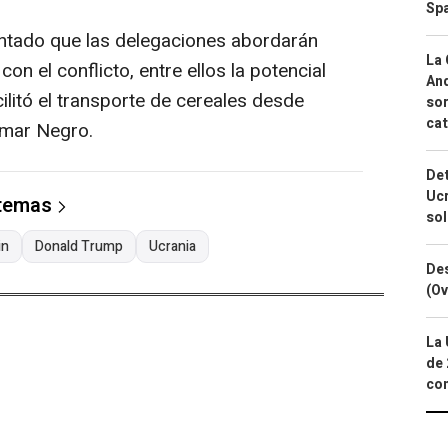
Spa
antado que las delegaciones abordarán
La 
n el conflicto, entre ellos la potencial
And
litó el transporte de cereales desde
sor
cat
 mar Negro.
Det
Ucr
 temas
so
in
Donald Trump
Ucrania
Des
(Ov
La 
de 
com