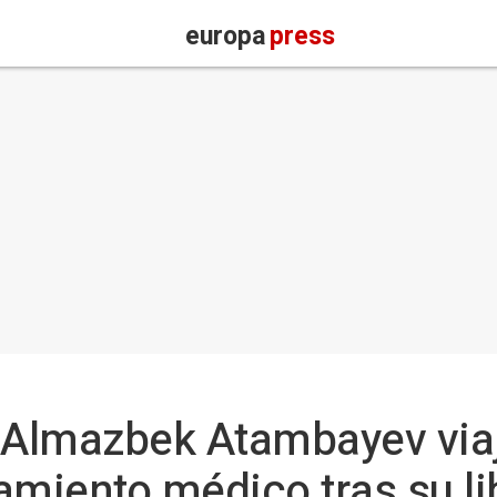
europa
press
e Almazbek Atambayev via
tamiento médico tras su l