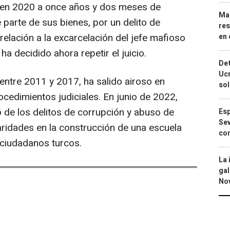
 en 2020 a once años y dos meses de
Mar
e parte de sus bienes, por un delito de
res
elación a la excarcelación del jefe mafioso
en 
 ha decidido ahora repetir el juicio.
Det
Ucr
entre 2011 y 2017, ha salido airoso en
so
cedimientos judiciales. En junio de 2022,
ó de los delitos de corrupción y abuso de
Esp
Sev
aridades en la construcción de una escuela
con
 ciudadanos turcos.
La 
gal
No