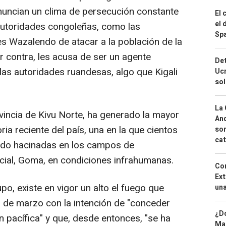
enuncian un clima de persecución constante
El 
el 
 autoridades congoleñas, como las
Spa
s Wazalendo de atacar a la población de la
r contra, les acusa de ser un agente
Det
las autoridades ruandesas, algo que Kigali
Ucr
so
La 
rovincia de Kivu Norte, ha generado la mayor
And
ria reciente del país, una en la que cientos
sor
cat
ado hacinadas en los campos de
ncial, Goma, en condiciones infrahumanas.
Cor
Ext
po, existe en vigor un alto el fuego que
una
7 de marzo con la intención de "conceder
¿Dó
 pacífica" y que, desde entonces, "se ha
Map