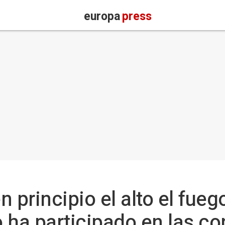
europa
press
 principio el alto el fue
 ha participado en las c