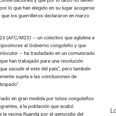
conversaciones y que por lo tanto no tienen
 por lo que han elegido en su lugar acogerse
es que los guerrilleros declararon en marzo
M23 (AFC/M23) -- un colectivo que aglutina a
y opositores al Gobierno congoleño y que
rlocutor -- ha trasladado en un comunicado
s que han trabajado para una resolución
s que sacude el este del país", pero también
amente sujeta a las conclusiones de
icipado".
mado en gran medida por tutsis congoleños
egrantes, a la población que acabó
L
la vecina Ruanda por el genocidio del