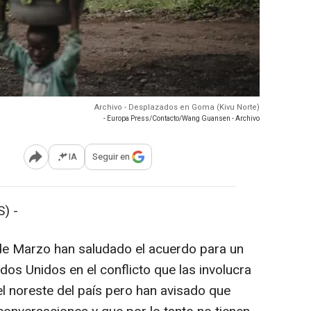
Archivo - Desplazados en Goma (Kivu Norte)
- Europa Press/Contacto/Wang Guansen - Archivo
IA
Seguir en
Abrir opciones para compartir
) -
 de Marzo han saludado el acuerdo para un
dos Unidos en el conflicto que las involucra
el noreste del país pero han avisado que