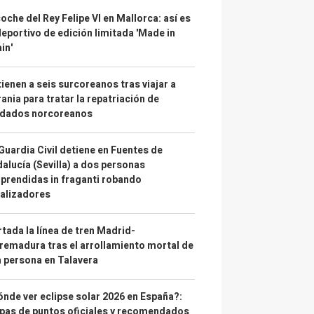
coche del Rey Felipe VI en Mallorca: así es
deportivo de edición limitada 'Made in
in'
ienen a seis surcoreanos tras viajar a
ania para tratar la repatriación de
ldados norcoreanos
Guardia Civil detiene en Fuentes de
alucía (Sevilla) a dos personas
prendidas in fraganti robando
alizadores
tada la línea de tren Madrid-
remadura tras el arrollamiento mortal de
 persona en Talavera
nde ver eclipse solar 2026 en España?:
as de puntos oficiales y recomendados