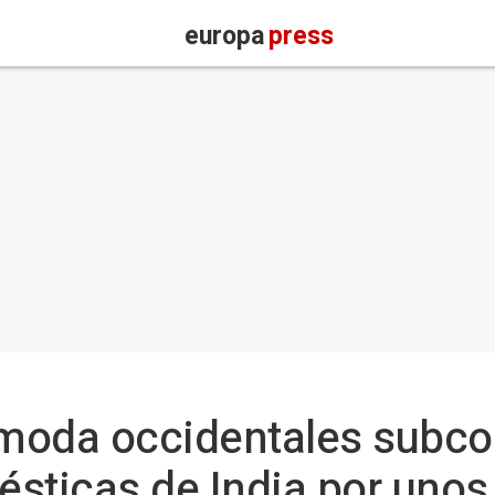
europa
press
moda occidentales subcon
sticas de India por uno