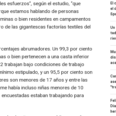
es esfuerzos", según el estudio, "que
El 
el 
orque estamos hablando de personas
Spa
nóminas o bien residentes en campamentos
o de las gigantescas factorías textiles del
Un 
tad
ri
orcentajes abrumadores. Un 99,3 por ciento
Mue
s o bien pertenecen a una casta inferior
dis
aca
,2 trabajan bajo condiciones de trabajo
mínimo estipulado, y un 95,5 por ciento son
Can
eres son menores de 17 años y entre las
ase
orme había incluso niñas menores de 10
"tr
as encuestadas estaban trabajando para
Fel
Día
he