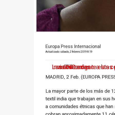
Europa Press Internacional
Actualizado: sábado, 2 febrero 2019 8:19
Las ONG exigen a las compañías que investiguen inmediatamente estas prácticas, completamente invisibilizadas
MADRID, 2 Feb. (EUROPA PRESS
La mayor parte de los más de 12
textil india que trabajan en sus
a comunidades étnicas que han s
cobran aproximadamente 11 cént