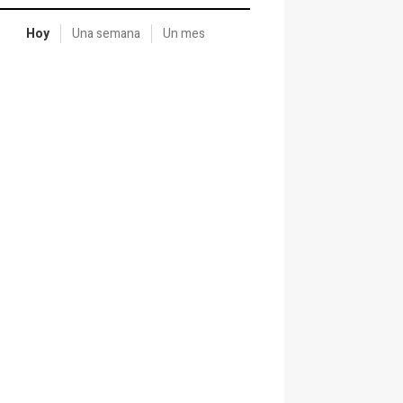
Hoy
Una semana
Un mes