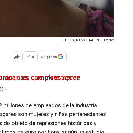
REUTERS / MANSI THAPLIYAL - Archivo
IA
Seguir en
Abrir opciones para compartir
) -
 millones de empleados de la industria
 hogares son mujeres y niñas pertenecientes
ido objeto de represiones históricas y
imos de euro por hora, según un estudio