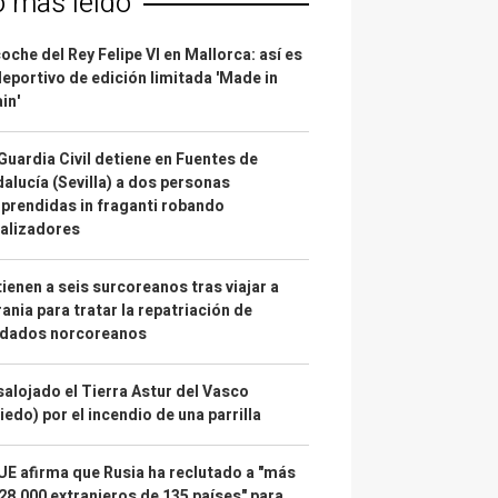
o más leído
coche del Rey Felipe VI en Mallorca: así es
deportivo de edición limitada 'Made in
in'
Guardia Civil detiene en Fuentes de
alucía (Sevilla) a dos personas
prendidas in fraganti robando
alizadores
ienen a seis surcoreanos tras viajar a
ania para tratar la repatriación de
ldados norcoreanos
alojado el Tierra Astur del Vasco
iedo) por el incendio de una parrilla
UE afirma que Rusia ha reclutado a "más
28.000 extranjeros de 135 países" para