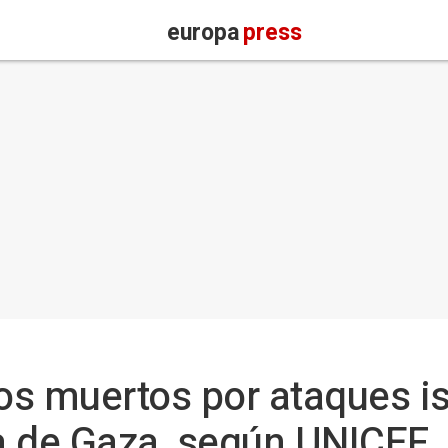
europa
press
s muertos por ataques is
ja de Gaza, según UNICEF