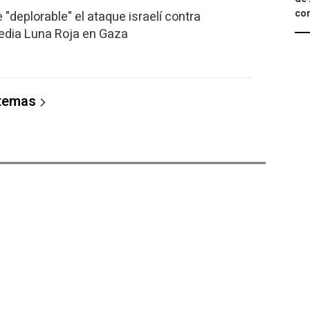
com
 "deplorable" el ataque israelí contra
Media Luna Roja en Gaza
 temas