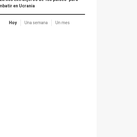
batir en Ucrania
Hoy
Una semana
Un mes