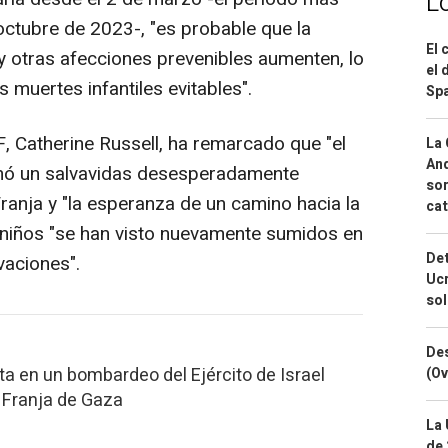
L
octubre de 2023-, "es probable que la
El 
y otras afecciones prevenibles aumenten, lo
el 
muertes infantiles evitables".
Spa
, Catherine Russell, ha remarcado que "el
La 
And
onó un salvavidas desesperadamente
sor
Franja y "la esperanza de un camino hacia la
cat
 niños "se han visto nuevamente sumidos en
Det
ivaciones".
Ucr
so
Des
ta en un bombardeo del Ejército de Israel
(Ov
a Franja de Gaza
La 
de 