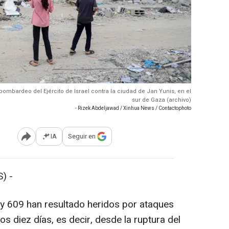
 bombardeo del Ejército de Israel contra la ciudad de Jan Yunis, en el
sur de Gaza (archivo)
- Rizek Abdeljawad / Xinhua News / Contactophoto
IA
Seguir en
Abrir opciones para compartir
) -
y 609 han resultado heridos por ataques
mos diez días, es decir, desde la ruptura del