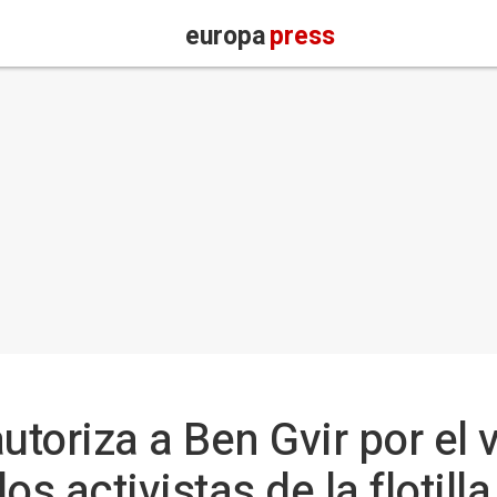
europa
press
toriza a Ben Gvir por el 
os activistas de la flotill