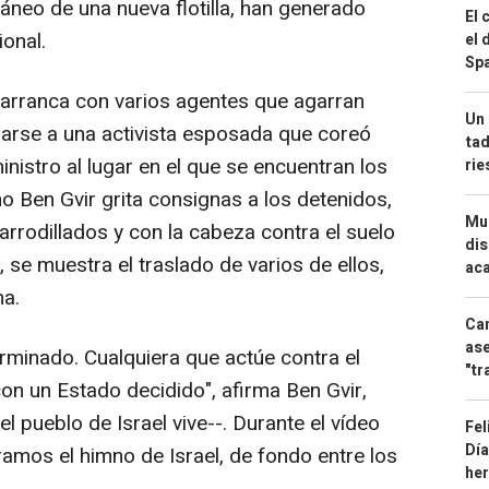
áneo de una nueva flotilla, han generado
El 
onal.
el 
Spa
a arranca con varios agentes que agarran
Un 
llarse a una activista esposada que coreó
tad
 ministro al lugar en el que se encuentran los
ri
o Ben Gvir grita consignas a los detenidos,
Mue
rrodillados y con la cabeza contra el suelo
dis
se muestra el traslado de varios de ellos,
aca
a.
Can
ase
minado. Cualquiera que actúe contra el
"tr
on un Estado decidido", afirma Ben Gvir,
el pueblo de Israel vive--. Durante el vídeo
Fel
Día
amos el himno de Israel, de fondo entre los
he