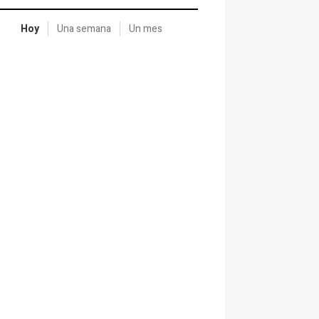
Hoy
Una semana
Un mes