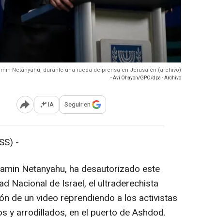
enjamin Netanyahu, durante una rueda de prensa en Jerusalén (archivo)
- Avi Ohayon/GPO/dpa - Archivo
IA
Seguir en
Abrir opciones para compartir
SS) -
njamin Netanyahu, ha desautorizado este
d Nacional de Israel, el ultraderechista
ión de un video reprendiendo a los activistas
os y arrodillados, en el puerto de Ashdod.