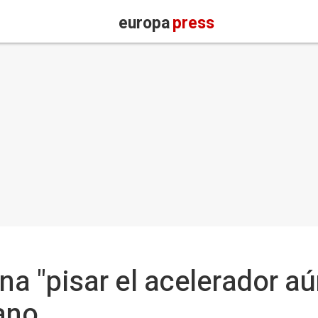
europa
press
a "pisar el acelerador aú
ano