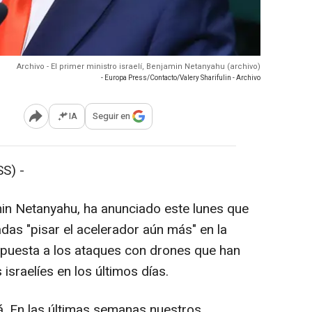
Archivo - El primer ministro israelí, Benjamin Netanyahu (archivo)
- Europa Press/Contacto/Valery Sharifulin - Archivo
IA
Seguir en
Abrir opciones para compartir
S) -
amin Netanyahu, ha anunciado este lunes que
as "pisar el acelerador aún más" en la
espuesta a los ataques con drones que han
 israelíes en los últimos días.
. En las últimas semanas nuestros