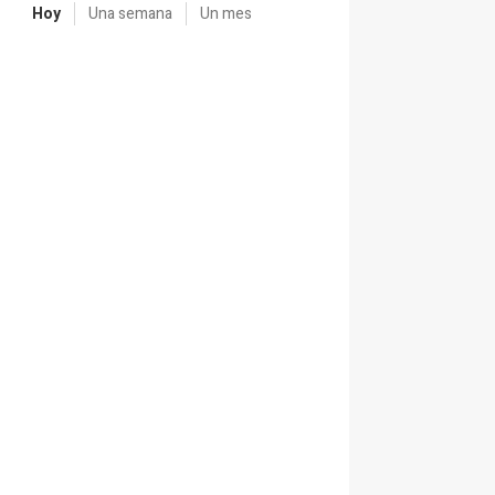
Hoy
Una semana
Un mes