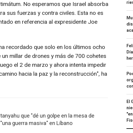
ri
o ultimátum. No esperamos que Israel absorba
a sus fuerzas y contra civiles. Esta no es
Mue
ntado en referencia al expresidente Joe
dis
aca
Fel
ha recordado que solo en los últimos ocho
Día
 un millar de drones y más de 700 cohetes
he
 fuego el 2 de marzo y ahora intenta impedir
camino hacia la paz y la reconstrucción", ha
Pod
org
con
El 
nie
"en
etanyahu que "dé un golpe en la mesa de
Fis
 "una guerra masiva" en Líbano