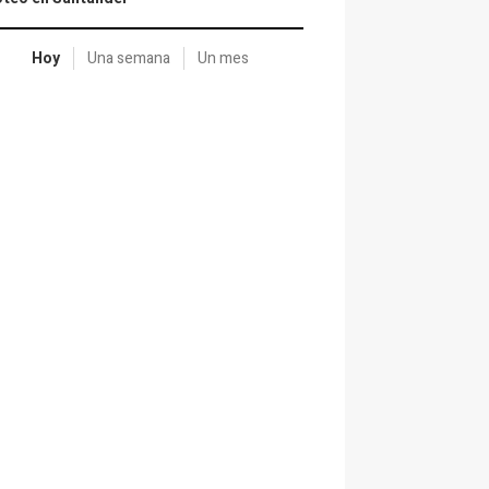
Hoy
Una semana
Un mes