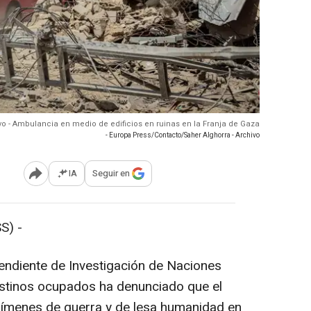
vo - Ambulancia en medio de edificios en ruinas en la Franja de Gaza
- Europa Press/Contacto/Saher Alghorra - Archivo
IA
Seguir en
Abrir opciones para compartir
S) -
endiente de Investigación de Naciones
lestinos ocupados ha denunciado que el
crímenes de guerra y de lesa humanidad en