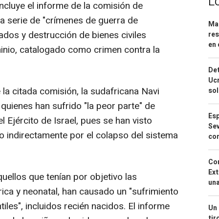
L
cluye el informe de la comisión de
a serie de "crímenes de guerra de
Mar
ados y destrucción de bienes civiles
res
en 
inio, catalogado como crimen contra la
Det
Ucr
la citada comisión, la sudafricana Navi
so
 quienes han sufrido "la peor parte" de
Esp
 Ejército de Israel, pues se han visto
Sev
o indirectamente por el colapso del sistema
con
Cor
Ext
uellos que tenían por objetivo las
una
rica y neonatal, han causado un "sufrimiento
tiles", incluidos recién nacidos. El informe
Un 
tir