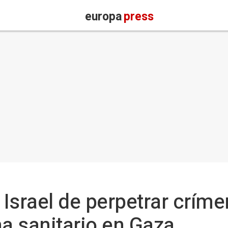
europa
press
Israel de perpetrar críme
ma sanitario en Gaza