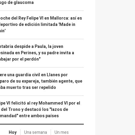
esgo de glaucoma
coche del Rey Felipe VI en Mallorca: así es
deportivo de edición limitada 'Made in
in'
tabria despide a Paula, la joven
sinada en Perines, y su padre invita a
abajar por el perdón"
re una guardia civil en Llanes por
paro de su expareja, también agente, que
ba muerto tras ser repelido
ipe VI felicitó al rey Mohammed VI por el
 del Trono y destacó los "lazos de
rmandad" entre ambos países
Hoy
Una semana
Un mes