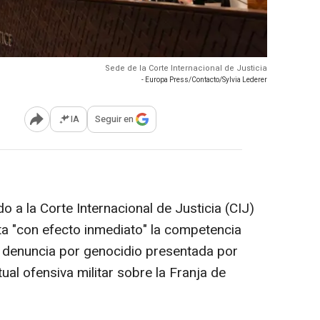
Sede de la Corte Internacional de Justicia
- Europa Press/Contacto/Sylvia Lederer
IA
Seguir en
Abrir opciones para compartir
o a la Corte Internacional de Justicia (CIJ)
ta "con efecto inmediato" la competencia
la denuncia por genocidio presentada por
tual ofensiva militar sobre la Franja de