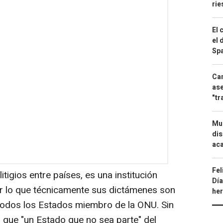
ri
El 
el 
Spa
Can
ase
"tr
Mue
dis
aca
Fel
itigios entre países, es una institución
Día
or lo que técnicamente sus dictámenes son
he
todos los Estados miembro de la ONU. Sin
 que "un Estado que no sea parte" del