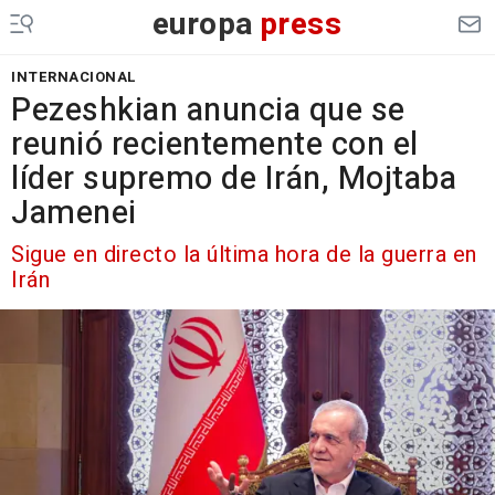
europa
press
INTERNACIONAL
Pezeshkian anuncia que se
reunió recientemente con el
líder supremo de Irán, Mojtaba
Jamenei
Sigue en directo la última hora de la guerra en
Irán