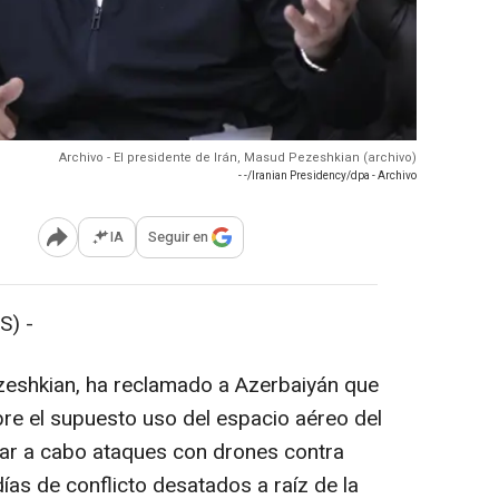
Archivo - El presidente de Irán, Masud Pezeshkian (archivo)
- -/Iranian Presidency/dpa - Archivo
IA
Seguir en
Abrir opciones para compartir
S) -
zeshkian, ha reclamado a Azerbaiyán que
bre el supuesto uso del espacio aéreo del
evar a cabo ataques con drones contra
 días de conflicto desatados a raíz de la