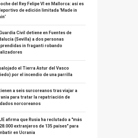
coche del Rey Felipe VI en Mallorca: así es
deportivo de edición limitada 'Made in
in'
Guardia Civil detiene en Fuentes de
alucía (Sevilla) a dos personas
prendidas in fraganti robando
alizadores
alojado el Tierra Astur del Vasco
iedo) por el incendio de una parrilla
ienen a seis surcoreanos tras viajar a
ania para tratar la repatriación de
ldados norcoreanos
UE afirma que Rusia ha reclutado a "más
28.000 extranjeros de 135 países" para
batir en Ucrania