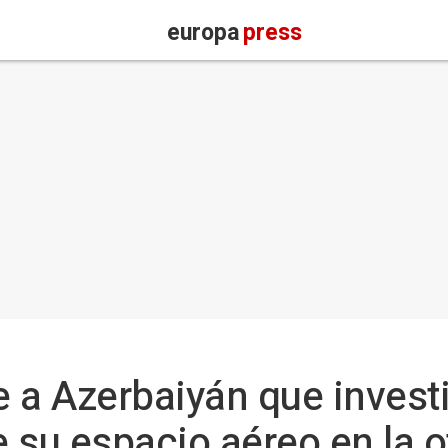
europa
press
 a Azerbaiyán que investi
 su espacio aéreo en la o