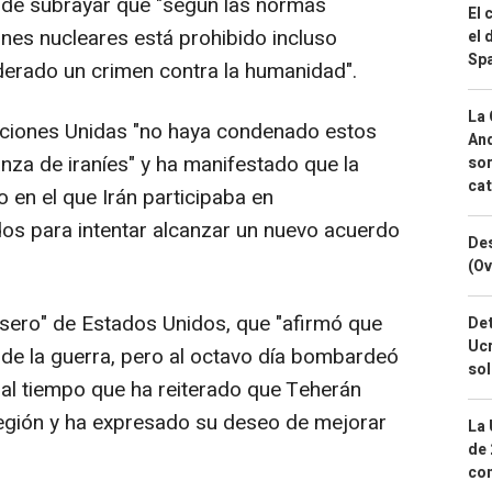
es de subrayar que "según las normas
El 
iones nucleares está prohibido incluso
el 
Spa
derado un crimen contra la humanidad".
La 
ciones Unidas "no haya condenado estos
And
nza de iraníes" y ha manifestado que la
sor
cat
en el que Irán participaba en
os para intentar alcanzar un nuevo acuerdo
Des
(Ov
 rasero" de Estados Unidos, que "afirmó que
Det
Ucr
o de la guerra, pero al octavo día bombardeó
so
, al tiempo que ha reiterado que Teherán
 región y ha expresado su deseo de mejorar
La 
de 
com