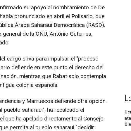
onfirmado su apoyo al nombramiento de De
 había pronunciado en abril el Polisario, que
ública Árabe Saharaui Democrática (RASD).
o general de la ONU, António Guterres,
ado.
el cargo sirva para impulsar el "proceso
lisario defiende en este punto el derecho del
inación, mientras que Rabat solo contempla
ntigua colonia española.
L
ndencia y Marruecos defiende otra opción.
l pueblo saharaui", ha recalcado el
Ucr
el que ha apelado directamente al Consejo
ata
Ole
que permita al pueblo saharaui "decidir