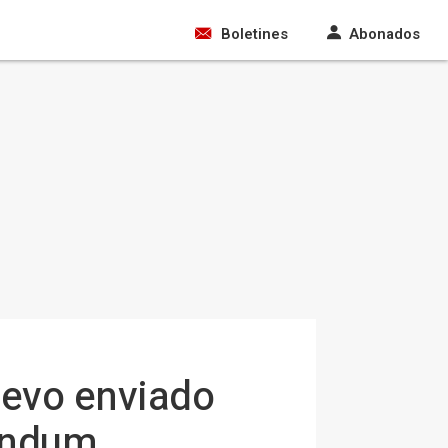
Boletines
Abonados
uevo enviado
réndum