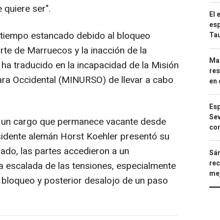
 quiere ser".
El 
esp
o tiempo estancado debido al bloqueo
Ta
te de Marruecos y la inacción de la
Mar
ha traducido en la incapacidad de la Misión
res
ara Occidental (MINURSO) de llevar a cabo
en 
Esp
Sev
á un cargo que permanece vacante desde
con
idente alemán Horst Koehler presentó su
ado, las partes accedieron a un
Sán
rec
 escalada de las tensiones, especialmente
mej
 bloqueo y posterior desalojo de un paso