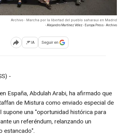
Archivo - Marcha por la libertad del pueblo saharaui en Madrid
- Alejandro Martínez Vélez - Europa Press - Archivo
IA
Seguir en
Abrir opciones para compartir
S) -
o en España, Abdulah Arabi, ha afirmado que
taffan de Mistura como enviado especial de
l supone una "oportunidad histórica para
iante un referéndum, relanzando un
o estancado".