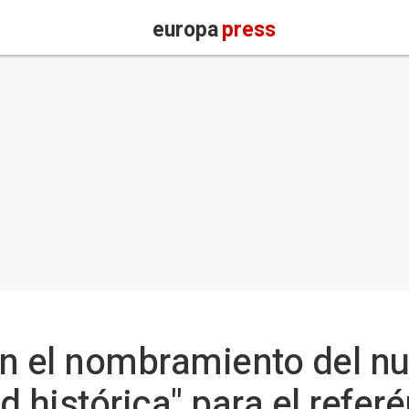
europa
press
 en el nombramiento del n
d histórica" para el refe